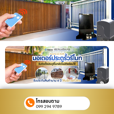
โทรสอบถาม
099 294 9789