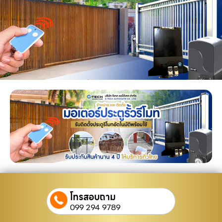
โทรสอบถาม
099 294 9789