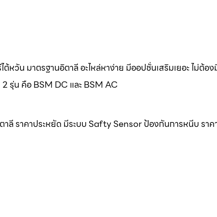
้หวัน มาตรฐานอิตาลี อะไหล่หาง่าย มีออปชั่นเสริมเยอะ ไม่ต้อง
มด 2 รุ่น คือ BSM DC และ BSM AC
ิตาลี ราคาประหยัด มีระบบ Safty Sensor ป้องกันการหนีบ ราค