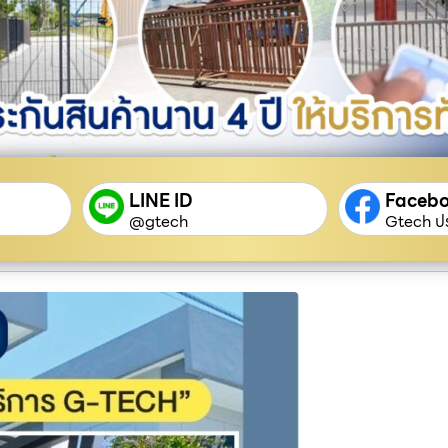
LINE ID
Faceb
@gtech
Gtech ปร