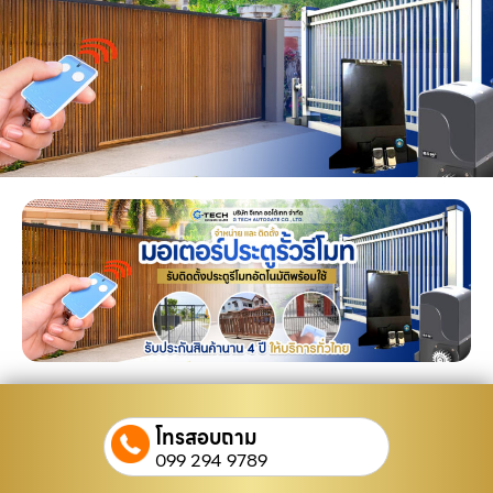
โทรสอบถาม
099 294 9789