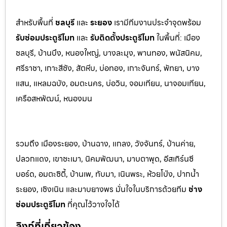
สำหรับพื้นที่
ชลบุรี
และ
ระยอ
ง
เรามีทีมงานประจำจุดพร้อม
รับซ่อมประตูรีโมท
และ
รับติดตั้งป
ระตูรีโมท
ในพื้นที่:
เมือง
ชลบุรี, บ้านบึง, หนองใหญ่, บางละมุง, พานท
อง, พนัสนิค
ม,
ศรีราชา, เกาะสีชัง, สัตหีบ, บ่อทอง, เกาะจันทร์, พัทยา, บาง
แสน, แหลมฉบัง, อมตะนคร, บ่อวิน, จอมเทียน, นาจอมเทียน,
เครือสหพัฒน์, หนองมน
รวมถึง เมืองระยอง, บ้านฉาง, แกลง, วังจันทร์, บ้านค่าย,
ปลวกแดง, เขาชะเมา, นิคมพัฒนา, มาบตาพุด, อีสเทิร์นซี
บอร์ด, อมตะซิตี้, บ้านเพ, ทับมา, เนินพระ, ห้วยโป่ง, ปากน้ำ
ระยอง, เชิงเนิน และมาบยางพร มั่นใจในบริการด้วยทีม
ช่าง
ซ่อมประตูรีโมท
ที่คุณไว้วางใจได้
ลิงก์ที่เกี่ยวข้อง