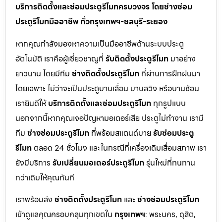
บริการติดตั้งและซ่อมประตูรีโมทครบวงจร โดยช่างซ่อม
ประตูรีโมทมืออาชีพ ทั่วกรุงเทพฯ-ชลบุรี-ระยอง
หากคุณกำลังมองหาความเป็นมืออาชีพด้านระบบประตู
อัตโนมัติ เราคือผู้เชี่ยวชาญที่
รับติดตั้งประตูรีโมท
มาอย่าง
ยาวนาน โดยมีทีม
ช่างติดตั้งประตูรีโมท
ที่ผ่านการฝึกฝนมา
โดยเฉพาะ ไม่ว่าจะเป็นประตูบานเลื่อน บานสวิง หรือบานซ้อน
เรายินดีให้
บริการติดตั้งและซ่อมประตูรีโมท
ทุกรูปแบบ
นอกจากนี้หากคุณเจอปัญหามอเตอร์เสีย ประตูไม่ทำงาน เรามี
ทีม
ช่างซ่อมประตูรีโมท
ที่พร้อมสแตนด์บาย
รับซ่อมประตู
รีโมท
ตลอด 24 ชั่วโมง และในกรณีที่เครื่องเดิมเสื่อมสภาพ เรา
ยังมีบริการ
รับเปลี่ยนมอเตอร์ประตูรีโมท
รุ่นใหม่ที่ทนทาน
กว่าเดิมให้คุณทันที
เราพร้อมส่ง
ช่างติดตั้งประตูรีโมท
และ
ช่างซ่อมประตูรีโมท
เข้าดูแลคุณครอบคลุมทุกเขตใน
กรุงเทพฯ
: พระนคร, ดุสิต,