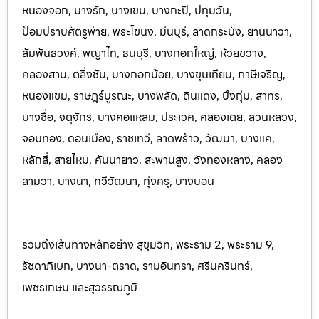
หนองจอก, บางรัก, บางเขน, บางกะปิ, ปทุมวัน,
ป้อมปราบศัตรูพ่าย, พระโขนง, มีนบุรี, ลาดกระบัง, ยานนาวา,
สัมพันธวงศ์, พญาไท, ธนบุรี, บางกอกใหญ่, ห้วยขวาง,
คลองสาน, ตลิ่งชัน, บางกอกน้อย, บางขุนเทียน, ภาษีเจริญ,
หนองแขม, ราษฎร์บูรณะ, บางพลัด, ดินแดง, บึงกุ่ม, สาทร,
บางซื่อ, จตุจักร, บางคอแหลม, ประเว
ศ, คลองเตย, สวนหลวง,
จอมทอง, ดอนเมือง, ราชเทวี, ลาดพร้าว, วัฒนา, บางแค,
หลักสี่, สายไหม, คันนายาว, สะพานสูง, วังทองหลาง, คลอง
สามวา, บางนา, ทวีวัฒนา, ทุ่งครุ, บางบอน
รวมถึงเส้นทางหลักอย่าง สุขุมวิท, พระราม 2, พระราม 9,
รัชดาภิเษก, บางนา-ตราด, รามอินทรา, ศรีนครินทร
์,
เพชรเกษม และสุวรรณภูมิ