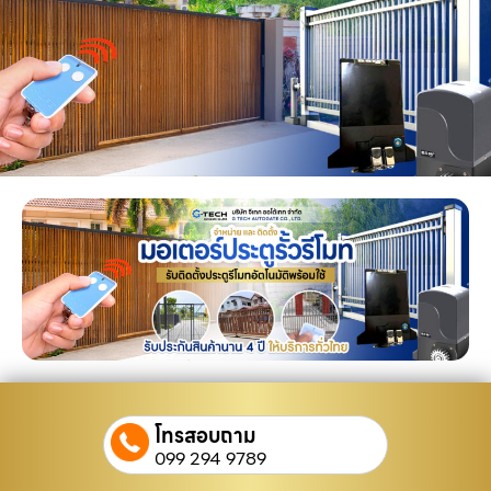
โทรสอบถาม
099 294 9789