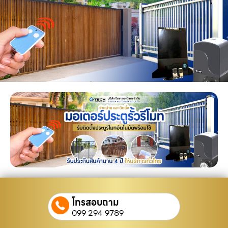
โทรสอบถาม
099 294 9789