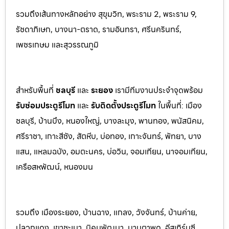
รวมถึงเส้นทางหลักอย่าง สุขุมวิท, พระราม 2, พระราม 9,
รัชดาภิเษก, บางนา-ตราด, รามอินทรา, ศรีนครินทร
์,
เพชรเกษม และสุวรรณภูมิ
สำหรับพื้นที่
ชลบุรี
และ
ระยอ
ง
เรามีทีมงานประจำจุดพร้อม
รับซ่อมประตูรีโมท
และ
รับติดตั้งป
ระตูรีโมท
ในพื้นที่:
เมือง
ชลบุรี, บ้านบึง, หนองใหญ่, บางละมุง, พานท
อง, พนัสนิค
ม,
ศรีราชา, เกาะสีชัง, สัตหีบ, บ่อทอง, เกาะจันทร์, พัทยา, บาง
แสน, แหลมฉบัง, อมตะนคร, บ่อวิน, จอมเทียน, นาจอมเทียน,
เครือสหพัฒน์, หนองมน
รวมถึง เมืองระยอง, บ้านฉาง, แกลง, วังจันทร์, บ้านค่าย,
ปลวกแดง, เขาชะเมา, นิคมพัฒนา, มาบตาพุด, อีสเทิร์นซี