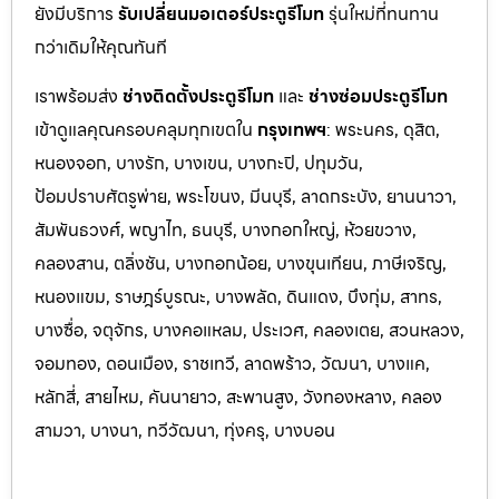
ยังมีบริการ
รับเปลี่ยนมอเตอร์ประตูรีโมท
รุ่นใหม่ที่ทนทาน
กว่าเดิมให้คุณทันที
เราพร้อมส่ง
ช่างติดตั้งประตูรีโมท
และ
ช่างซ่อมประตูรีโมท
เข้าดูแลคุณครอบคลุมทุกเขตใน
กรุงเทพฯ
: พระนคร, ดุสิต,
หนองจอก, บางรัก, บางเขน, บางกะปิ, ปทุมวัน,
ป้อมปราบศัตรูพ่าย, พระโขนง, มีนบุรี, ลาดกระบัง, ยานนาวา,
สัมพันธวงศ์, พญาไท, ธนบุรี, บางกอกใหญ่, ห้วยขวาง,
คลองสาน, ตลิ่งชัน, บางกอกน้อย, บางขุนเทียน, ภาษีเจริญ,
หนองแขม, ราษฎร์บูรณะ, บางพลัด, ดินแดง, บึงกุ่ม, สาทร,
บางซื่อ, จตุจักร, บางคอแหลม, ประเว
ศ, คลองเตย, สวนหลวง,
จอมทอง, ดอนเมือง, ราชเทวี, ลาดพร้าว, วัฒนา, บางแค,
หลักสี่, สายไหม, คันนายาว, สะพานสูง, วังทองหลาง, คลอง
สามวา, บางนา, ทวีวัฒนา, ทุ่งครุ, บางบอน