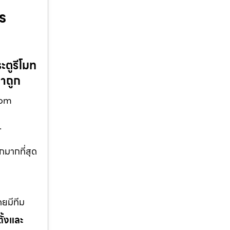
ร
ะตูรีโมท
คาถูก
.com
…
กมากที่สุด
ยมีทีม
ั้งและ