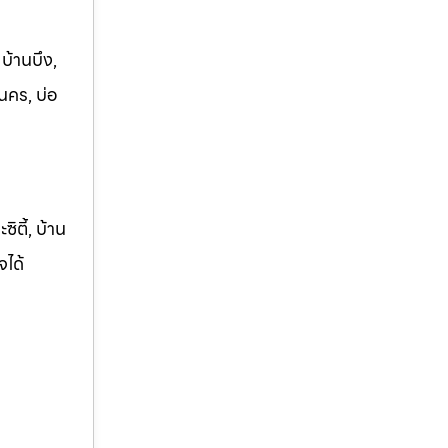
 บ้านบึง,
นคร, บ่อ
ิตี้, บ้าน
จได้