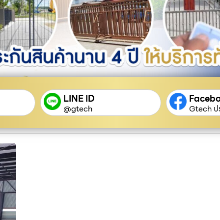
LINE ID
Faceb
@gtech
Gtech ปร