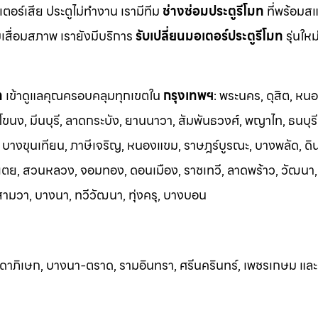
ร์เสีย ประตูไม่ทำงาน เรามีทีม
ช่างซ่อมประตูรีโมท
ที่พร้อมส
มเสื่อมสภาพ เรายังมีบริการ
รับเปลี่ยนมอเตอร์ประตูรีโมท
รุ่นให
ท
เข้าดูแลคุณครอบคลุมทุกเขตใน
กรุงเทพฯ
: พระนคร, ดุสิต, หน
โขนง, มีนบุรี, ลาดกระบัง, ยานนาวา, สัมพันธวงศ์, พญาไท, ธนบุรี
บางขุนเทียน, ภาษีเจริญ, หนองแขม, ราษฎร์บูรณะ, บางพลัด, ดิ
เตย, สวนหลวง, จอมทอง, ดอนเมือง, ราชเทวี, ลาดพร้าว, วัฒนา
ามวา, บางนา, ทวีวัฒนา, ทุ่งครุ, บางบอน
ัชดาภิเษก, บางนา-ตราด, รามอินทรา, ศรีนครินทร
์, เพชรเกษม และ