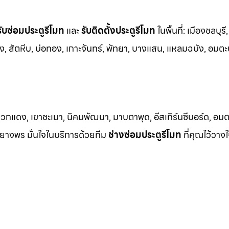
รับซ่อมประตูรีโมท
และ
รับติดตั้งป
ระตูรีโมท
ในพื้นที่:
เมืองชลบุรี,
ชัง, สัตหีบ, บ่อทอง, เกาะจันทร์, พัทยา, บางแสน, แหลมฉบัง, อมตะ
วกแดง, เขาชะเมา, นิคมพัฒนา, มาบตาพุด, อีสเทิร์นซีบอร์ด, อมตะซ
าบยางพร มั่นใจในบริการด้วยทีม
ช่างซ่อมประตูรีโมท
ที่คุณไว้วางใ