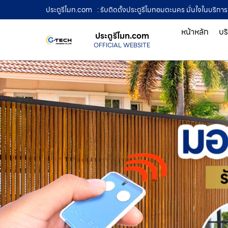
ประตูรีโมท.com
: รับติดตั้งประตูรีโมทอมตะนคร มั่นใจในบริกา
หน้าหลัก
บร
ประตูรีโมท.com
OFFICIAL WEBSITE