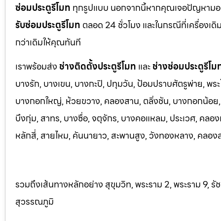
ซ่อมประตูรีโมท
ทุกรูปแบบ นอกจากนี้หากคุณเจอปัญหามอเตอ
รับซ่อมประตูรีโมท
ตลอด 24 ชั่วโมง และในกรณีที่เครื่องเดิ
กว่าเดิมให้คุณทันที
เราพร้อมส่ง
ช่างติดตั้งประตูรีโมท
และ
ช่างซ่อมประตูรีโม
บางรัก, บางเขน, บางกะปิ, ปทุมวัน, ป้อมปราบศัตรูพ่าย, พระ
บางกอกใหญ่, ห้วยขวาง, คลองสาน, ตลิ่งชัน, บางกอกน้อย, 
บึงกุ่ม, สาทร, บางซื่อ, จตุจักร, บางคอแหลม, ประเว
ศ, คลอง
หลักสี่, สายไหม, คันนายาว, สะพานสูง, วังทองหลาง, คลองส
รวมถึงเส้นทางหลักอย่าง สุขุมวิท, พระราม 2, พระราม 9, ร
สุวรรณภูมิ