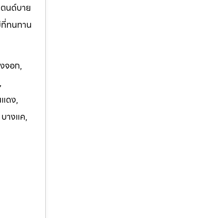
แตนด์บาย
ม่ที่ทนทาน
องจอก,
,
นแดง,
, บางแค,