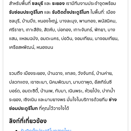
สำหรับพื้นที่
ชลบุรี
และ
ระยอ
ง
เรามีทีมงานประจำจุดพร้อม
รับซ่อมประตูรีโมท
และ
รับติดตั้งป
ระตูรีโมท
ในพื้นที่:
เมือง
ชลบุรี, บ้านบึง, หนองใหญ่, บางละมุง, พานท
อง, พนัสนิค
ม,
ศรีราชา, เกาะสีชัง, สัตหีบ, บ่อทอง, เกาะจันทร์, พัทยา, บาง
แสน, แหลมฉบัง, อมตะนคร, บ่อวิน, จอมเทียน, นาจอมเทียน,
เครือสหพัฒน์, หนองมน
รวมถึง เมืองระยอง, บ้านฉาง, แกลง, วังจันทร์, บ้านค่าย,
ปลวกแดง, เขาชะเมา, นิคมพัฒนา, มาบตาพุด, อีสเทิร์นซี
บอร์ด, อมตะซิตี้, บ้านเพ, ทับมา, เนินพระ, ห้วยโป่ง, ปากน้ำ
ระยอง, เชิงเนิน และมาบยางพร มั่นใจในบริการด้วยทีม
ช่าง
ซ่อมประตูรีโมท
ที่คุณไว้วางใจได้
ลิงก์ที่เกี่ยวข้อง
รับติดตั้งประตูรีโมทสายไหม