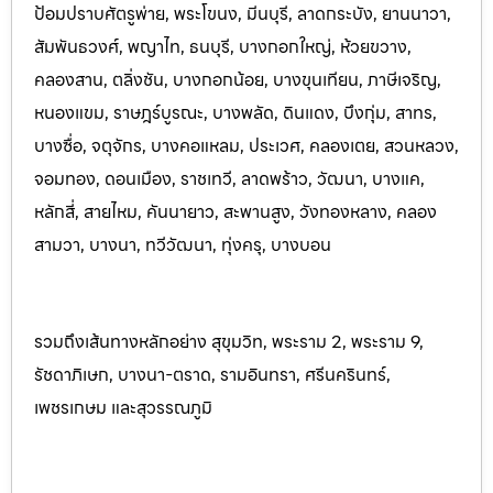
ป้อมปราบศัตรูพ่าย, พระโขนง, มีนบุรี, ลาดกระบัง, ยานนาวา,
สัมพันธวงศ์, พญาไท, ธนบุรี, บางกอกใหญ่, ห้วยขวาง,
คลองสาน, ตลิ่งชัน, บางกอกน้อย, บางขุนเทียน, ภาษีเจริญ,
หนองแขม, ราษฎร์บูรณะ, บางพลัด, ดินแดง, บึงกุ่ม, สาทร,
บางซื่อ, จตุจักร, บางคอแหลม, ประเว
ศ, คลองเตย, สวนหลวง,
จอมทอง, ดอนเมือง, ราชเทวี, ลาดพร้าว, วัฒนา, บางแค,
หลักสี่, สายไหม, คันนายาว, สะพานสูง, วังทองหลาง, คลอง
สามวา, บางนา, ทวีวัฒนา, ทุ่งครุ, บางบอน
รวมถึงเส้นทางหลักอย่าง สุขุมวิท, พระราม 2, พระราม 9,
รัชดาภิเษก, บางนา-ตราด, รามอินทรา, ศรีนครินทร
์,
เพชรเกษม และสุวรรณภูมิ