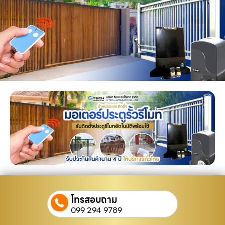
โทรสอบถาม
099 294 9789