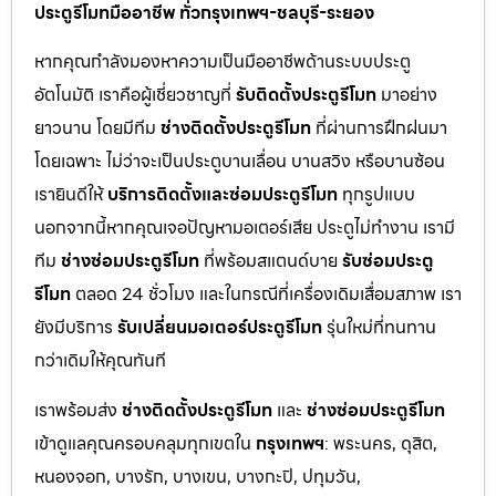
ประตูรีโมทมืออาชีพ ทั่วกรุงเทพฯ-ชลบุรี-ระยอง
หากคุณกำลังมองหาความเป็นมืออาชีพด้านระบบประตู
อัตโนมัติ เราคือผู้เชี่ยวชาญที่
รับติดตั้งประตูรีโมท
มาอย่าง
ยาวนาน โดยมีทีม
ช่างติดตั้งประตูรีโมท
ที่ผ่านการฝึกฝนมา
โดยเฉพาะ ไม่ว่าจะเป็นประตูบานเลื่อน บานสวิง หรือบานซ้อน
เรายินดีให้
บริการติดตั้งและซ่อมประตูรีโมท
ทุกรูปแบบ
นอกจากนี้หากคุณเจอปัญหามอเตอร์เสีย ประตูไม่ทำงาน เรามี
ทีม
ช่างซ่อมประตูรีโมท
ที่พร้อมสแตนด์บาย
รับซ่อมประตู
รีโมท
ตลอด 24 ชั่วโมง และในกรณีที่เครื่องเดิมเสื่อมสภาพ เรา
ยังมีบริการ
รับเปลี่ยนมอเตอร์ประตูรีโมท
รุ่นใหม่ที่ทนทาน
กว่าเดิมให้คุณทันที
เราพร้อมส่ง
ช่างติดตั้งประตูรีโมท
และ
ช่างซ่อมประตูรีโมท
เข้าดูแลคุณครอบคลุมทุกเขตใน
กรุงเทพฯ
: พระนคร, ดุสิต,
หนองจอก, บางรัก, บางเขน, บางกะปิ, ปทุมวัน,