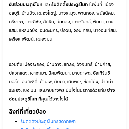
รับซ่อมประตูรีโมท
และ
รับติดตั้งป
ระตูรีโมท
ในพื้นที่:
เมือง
ชลบุรี, บ้านบึง, หนองใหญ่, บางละมุง, พานท
อง, พนัสนิค
ม,
ศรีราชา, เกาะสีชัง, สัตหีบ, บ่อทอง, เกาะจันทร์, พัทยา, บาง
แสน, แหลมฉบัง, อมตะนคร, บ่อวิน, จอมเทียน, นาจอมเทียน,
เครือสหพัฒน์, หนองมน
รวมถึง เมืองระยอง, บ้านฉาง, แกลง, วังจันทร์, บ้านค่าย,
ปลวกแดง, เขาชะเมา, นิคมพัฒนา, มาบตาพุด, อีสเทิร์นซี
บอร์ด, อมตะซิตี้, บ้านเพ, ทับมา, เนินพระ, ห้วยโป่ง, ปากน้ำ
ระยอง, เชิงเนิน และมาบยางพร มั่นใจในบริการด้วยทีม
ช่าง
ซ่อมประตูรีโมท
ที่คุณไว้วางใจได้
ลิงก์ที่เกี่ยวข้อง
รับติดตั้งประตูรีโมทรัชดาภิเษก