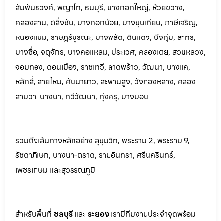
สัมพันธวงศ์, พญาไท, ธนบุรี, บางกอกใหญ่, ห้วยขวาง,
คลองสาน, ตลิ่งชัน, บางกอกน้อย, บางขุนเทียน, ภาษีเจริญ,
หนองแขม, ราษฎร์บูรณะ, บางพลัด, ดินแดง, บึงกุ่ม, สาทร,
บางซื่อ, จตุจักร, บางคอแหลม, ประเว
ศ, คลองเตย, สวนหลวง,
จอมทอง, ดอนเมือง, ราชเทวี, ลาดพร้าว, วัฒนา, บางแค,
หลักสี่, สายไหม, คันนายาว, สะพานสูง, วังทองหลาง, คลอง
สามวา, บางนา, ทวีวัฒนา, ทุ่งครุ, บางบอน
รวมถึงเส้นทางหลักอย่าง สุขุมวิท, พระราม 2, พระราม 9,
รัชดาภิเษก, บางนา-ตราด, รามอินทรา, ศรีนครินทร
์,
เพชรเกษม และสุวรรณภูมิ
สำหรับพื้นที่
ชลบุรี
และ
ระยอ
ง
เรามีทีมงานประจำจุดพร้อม