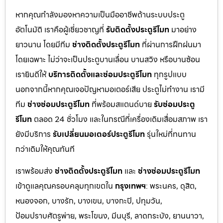
หากคุณกำลังมองหาความเป็นมืออาชีพด้านระบบประตู
อัตโนมัติ เราคือผู้เชี่ยวชาญที่
รับติดตั้งประตูรีโมท
มาอย่าง
ยาวนาน โดยมีทีม
ช่างติดตั้งประตูรีโมท
ที่ผ่านการฝึกฝนมา
โดยเฉพาะ ไม่ว่าจะเป็นประตูบานเลื่อน บานสวิง หรือบานซ้อน
เรายินดีให้
บริการติดตั้งและซ่อมประตูรีโมท
ทุกรูปแบบ
นอกจากนี้หากคุณเจอปัญหามอเตอร์เสีย ประตูไม่ทำงาน เรามี
ทีม
ช่างซ่อมประตูรีโมท
ที่พร้อมสแตนด์บาย
รับซ่อมประตู
รีโมท
ตลอด 24 ชั่วโมง และในกรณีที่เครื่องเดิมเสื่อมสภาพ เรา
ยังมีบริการ
รับเปลี่ยนมอเตอร์ประตูรีโมท
รุ่นใหม่ที่ทนทาน
กว่าเดิมให้คุณทันที
เราพร้อมส่ง
ช่างติดตั้งประตูรีโมท
และ
ช่างซ่อมประตูรีโมท
เข้าดูแลคุณครอบคลุมทุกเขตใน
กรุงเทพฯ
: พระนคร, ดุสิต,
หนองจอก, บางรัก, บางเขน, บางกะปิ, ปทุมวัน,
ป้อมปราบศัตรูพ่าย, พระโขนง, มีนบุรี, ลาดกระบัง, ยานนาวา,