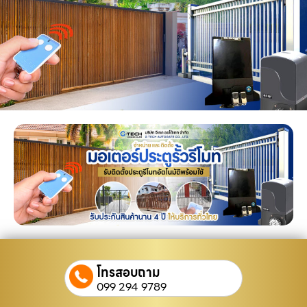
โทรสอบถาม
099 294 9789