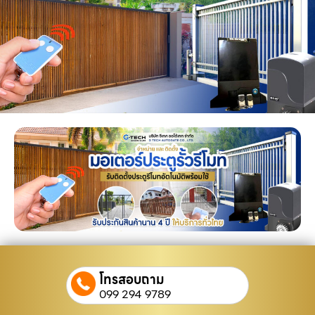
โทรสอบถาม
099 294 9789