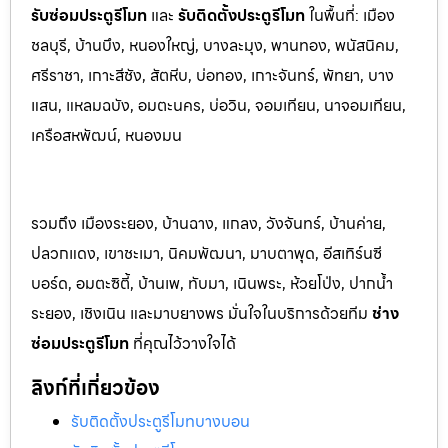
รับซ่อมประตูรีโมท
และ
รับติดตั้งป
ระตูรีโมท
ในพื้นที่:
เมือง
ชลบุรี, บ้านบึง, หนองใหญ่, บางละมุง, พานท
อง, พนัสนิค
ม,
ศรีราชา, เกาะสีชัง, สัตหีบ, บ่อทอง, เกาะจันทร์, พัทยา, บาง
แสน, แหลมฉบัง, อมตะนคร, บ่อวิน, จอมเทียน, นาจอมเทียน,
เครือสหพัฒน์, หนองมน
รวมถึง เมืองระยอง, บ้านฉาง, แกลง, วังจันทร์, บ้านค่าย,
ปลวกแดง, เขาชะเมา, นิคมพัฒนา, มาบตาพุด, อีสเทิร์นซี
บอร์ด, อมตะซิตี้, บ้านเพ, ทับมา, เนินพระ, ห้วยโป่ง, ปากน้ำ
ระยอง, เชิงเนิน และมาบยางพร มั่นใจในบริการด้วยทีม
ช่าง
ซ่อมประตูรีโมท
ที่คุณไว้วางใจได้
ลิงก์ที่เกี่ยวข้อง
รับติดตั้งประตูรีโมทบางบอน