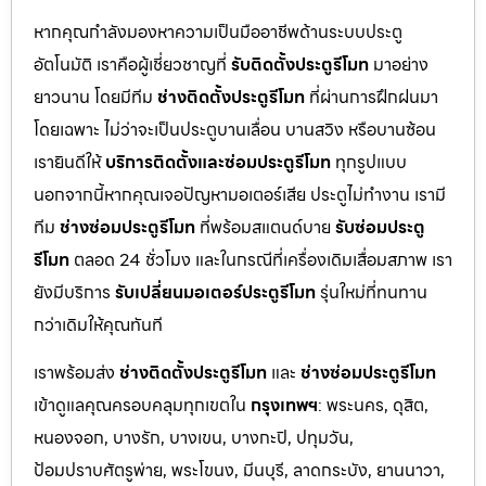
หากคุณกำลังมองหาความเป็นมืออาชีพด้านระบบประตู
อัตโนมัติ เราคือผู้เชี่ยวชาญที่
รับติดตั้งประตูรีโมท
มาอย่าง
ยาวนาน โดยมีทีม
ช่างติดตั้งประตูรีโมท
ที่ผ่านการฝึกฝนมา
โดยเฉพาะ ไม่ว่าจะเป็นประตูบานเลื่อน บานสวิง หรือบานซ้อน
เรายินดีให้
บริการติดตั้งและซ่อมประตูรีโมท
ทุกรูปแบบ
นอกจากนี้หากคุณเจอปัญหามอเตอร์เสีย ประตูไม่ทำงาน เรามี
ทีม
ช่างซ่อมประตูรีโมท
ที่พร้อมสแตนด์บาย
รับซ่อมประตู
รีโมท
ตลอด 24 ชั่วโมง และในกรณีที่เครื่องเดิมเสื่อมสภาพ เรา
ยังมีบริการ
รับเปลี่ยนมอเตอร์ประตูรีโมท
รุ่นใหม่ที่ทนทาน
กว่าเดิมให้คุณทันที
เราพร้อมส่ง
ช่างติดตั้งประตูรีโมท
และ
ช่างซ่อมประตูรีโมท
เข้าดูแลคุณครอบคลุมทุกเขตใน
กรุงเทพฯ
: พระนคร, ดุสิต,
หนองจอก, บางรัก, บางเขน, บางกะปิ, ปทุมวัน,
ป้อมปราบศัตรูพ่าย, พระโขนง, มีนบุรี, ลาดกระบัง, ยานนาวา,