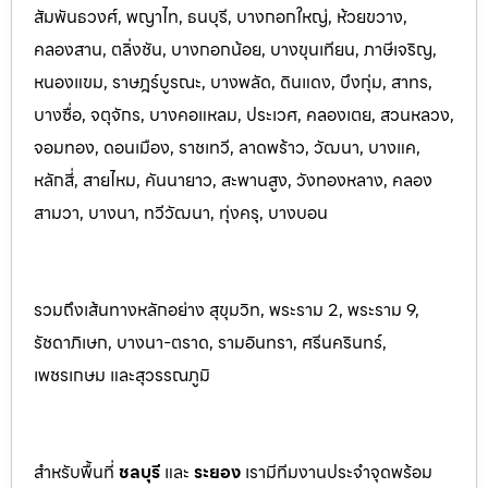
สัมพันธวงศ์, พญาไท, ธนบุรี, บางกอกใหญ่, ห้วยขวาง,
คลองสาน, ตลิ่งชัน, บางกอกน้อย, บางขุนเทียน, ภาษีเจริญ,
หนองแขม, ราษฎร์บูรณะ, บางพลัด, ดินแดง, บึงกุ่ม, สาทร,
บางซื่อ, จตุจักร, บางคอแหลม, ประเว
ศ, คลองเตย, สวนหลวง,
จอมทอง, ดอนเมือง, ราชเทวี, ลาดพร้าว, วัฒนา, บางแค,
หลักสี่, สายไหม, คันนายาว, สะพานสูง, วังทองหลาง, คลอง
สามวา, บางนา, ทวีวัฒนา, ทุ่งครุ, บางบอน
รวมถึงเส้นทางหลักอย่าง สุขุมวิท, พระราม 2, พระราม 9,
รัชดาภิเษก, บางนา-ตราด, รามอินทรา, ศรีนครินทร
์,
เพชรเกษม และสุวรรณภูมิ
สำหรับพื้นที่
ชลบุรี
และ
ระยอ
ง
เรามีทีมงานประจำจุดพร้อม