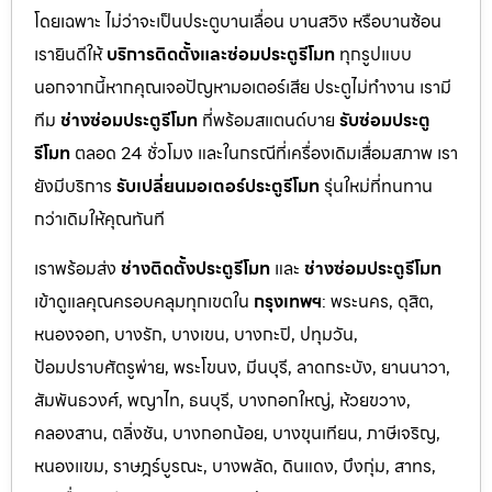
โดยเฉพาะ ไม่ว่าจะเป็นประตูบานเลื่อน บานสวิง หรือบานซ้อน
เรายินดีให้
บริการติดตั้งและซ่อมประตูรีโมท
ทุกรูปแบบ
นอกจากนี้หากคุณเจอปัญหามอเตอร์เสีย ประตูไม่ทำงาน เรามี
ทีม
ช่างซ่อมประตูรีโมท
ที่พร้อมสแตนด์บาย
รับซ่อมประตู
รีโมท
ตลอด 24 ชั่วโมง และในกรณีที่เครื่องเดิมเสื่อมสภาพ เรา
ยังมีบริการ
รับเปลี่ยนมอเตอร์ประตูรีโมท
รุ่นใหม่ที่ทนทาน
กว่าเดิมให้คุณทันที
เราพร้อมส่ง
ช่างติดตั้งประตูรีโมท
และ
ช่างซ่อมประตูรีโมท
เข้าดูแลคุณครอบคลุมทุกเขตใน
กรุงเทพฯ
: พระนคร, ดุสิต,
หนองจอก, บางรัก, บางเขน, บางกะปิ, ปทุมวัน,
ป้อมปราบศัตรูพ่าย, พระโขนง, มีนบุรี, ลาดกระบัง, ยานนาวา,
สัมพันธวงศ์, พญาไท, ธนบุรี, บางกอกใหญ่, ห้วยขวาง,
คลองสาน, ตลิ่งชัน, บางกอกน้อย, บางขุนเทียน, ภาษีเจริญ,
หนองแขม, ราษฎร์บูรณะ, บางพลัด, ดินแดง, บึงกุ่ม, สาทร,