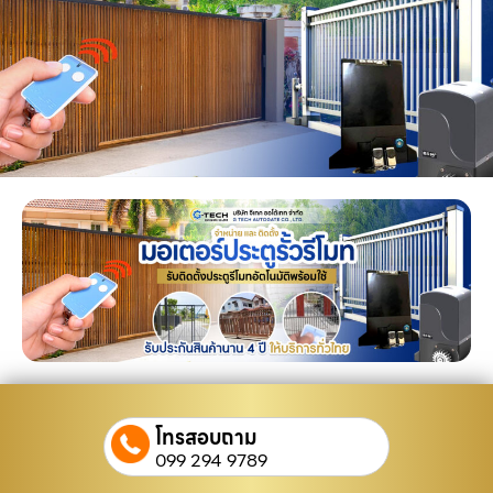
โทรสอบถาม
099 294 9789