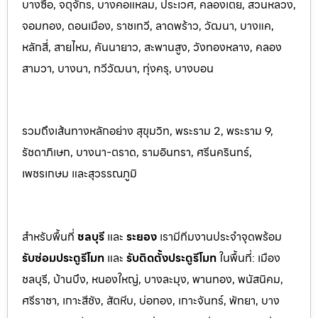
บางซื่อ, จตุจักร, บางคอแหลม, ประเว
ศ, คลองเตย, สวนหลวง,
จอมทอง, ดอนเมือง, ราชเทวี, ลาดพร้าว, วัฒนา, บางแค,
หลักสี่, สายไหม, คันนายาว, สะพานสูง, วังทองหลาง, คลอง
สามวา, บางนา, ทวีวัฒนา, ทุ่งครุ, บางบอน
รวมถึงเส้นทางหลักอย่าง สุขุมวิท, พระราม 2, พระราม 9,
รัชดาภิเษก, บางนา-ตราด, รามอินทรา, ศรีนครินทร
์,
เพชรเกษม และสุวรรณภูมิ
สำหรับพื้นที่
ชลบุรี
และ
ระยอ
ง
เรามีทีมงานประจำจุดพร้อม
รับซ่อมประตูรีโมท
และ
รับติดตั้งป
ระตูรีโมท
ในพื้นที่:
เมือง
ชลบุรี, บ้านบึง, หนองใหญ่, บางละมุง, พานท
อง, พนัสนิค
ม,
ศรีราชา, เกาะสีชัง, สัตหีบ, บ่อทอง, เกาะจันทร์, พัทยา, บาง