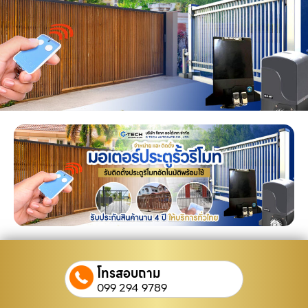
โทรสอบถาม
099 294 9789