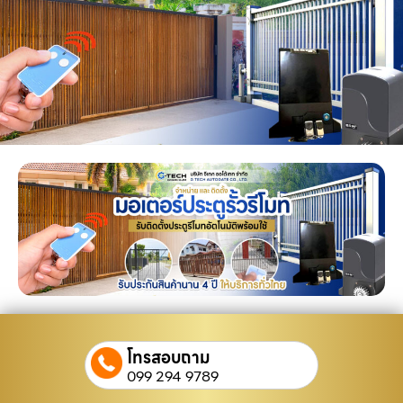
โทรสอบถาม
099 294 9789