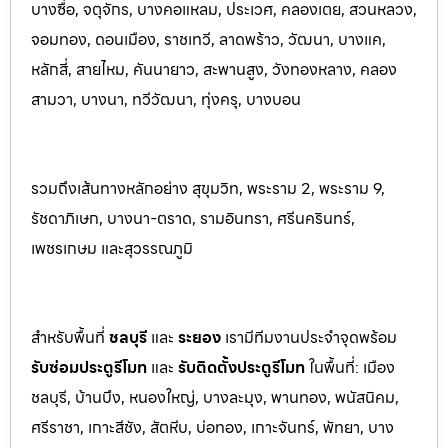
บางซื่อ, จตุจักร, บางคอแหลม, ประเว
ศ, คลองเตย, สวนหลวง,
จอมทอง, ดอนเมือง, ราชเทวี, ลาดพร้าว, วัฒนา, บางแค,
หลักสี่, สายไหม, คันนายาว, สะพานสูง, วังทองหลาง, คลอง
สามวา, บางนา, ทวีวัฒนา, ทุ่งครุ, บางบอน
รวมถึงเส้นทางหลักอย่าง สุขุมวิท, พระราม 2, พระราม 9,
รัชดาภิเษก, บางนา-ตราด, รามอินทรา, ศรีนครินทร
์,
เพชรเกษม และสุวรรณภูมิ
สำหรับพื้นที่
ชลบุรี
และ
ระยอ
ง
เรามีทีมงานประจำจุดพร้อม
รับซ่อมประตูรีโมท
และ
รับติดตั้งป
ระตูรีโมท
ในพื้นที่:
เมือง
ชลบุรี, บ้านบึง, หนองใหญ่, บางละมุง, พานท
อง, พนัสนิค
ม,
ศรีราชา, เกาะสีชัง, สัตหีบ, บ่อทอง, เกาะจันทร์, พัทยา, บาง