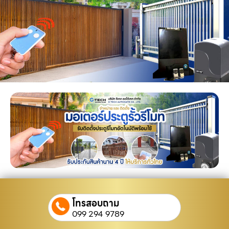
โทรสอบถาม
099 294 9789