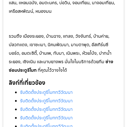
แสน, แหลมฉบัง, อมตะนคร, บ่อวิน, จอมเทียน, นาจอมเทียน,
เครือสหพัฒน์, หนองมน
รวมถึง เมืองระยอง, บ้านฉาง, แกลง, วังจันทร์, บ้านค่าย,
ปลวกแดง, เขาชะเมา, นิคมพัฒนา, มาบตาพุด, อีสเทิร์นซี
บอร์ด, อมตะซิตี้, บ้านเพ, ทับมา, เนินพระ, ห้วยโป่ง, ปากน้ำ
ระยอง, เชิงเนิน และมาบยางพร มั่นใจในบริการด้วยทีม
ช่าง
ซ่อมประตูรีโมท
ที่คุณไว้วางใจได้
ลิงก์ที่เกี่ยวข้อง
รับติดตั้งประตูรีโมททวีวัฒนา
รับติดตั้งประตูรีโมททวีวัฒนา
รับติดตั้งประตูรีโมททวีวัฒนา
รับติดตั้งประตูรีโมททวีวัฒนา
รับติดตั้งประตูรีโมททวีวัฒนา