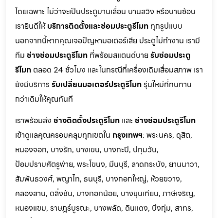
โดยเฉพาะ ไม่ว่าจะเป็นประตูบานเลื่อน บานสวิง หรือบานซ้อน
เรายินดีให้
บริการติดตั้งและซ่อมประตูรีโมท
ทุกรูปแบบ
นอกจากนี้หากคุณเจอปัญหามอเตอร์เสีย ประตูไม่ทำงาน เรามี
ทีม
ช่างซ่อมประตูรีโมท
ที่พร้อมสแตนด์บาย
รับซ่อมประตู
รีโมท
ตลอด 24 ชั่วโมง และในกรณีที่เครื่องเดิมเสื่อมสภาพ เรา
ยังมีบริการ
รับเปลี่ยนมอเตอร์ประตูรีโมท
รุ่นใหม่ที่ทนทาน
กว่าเดิมให้คุณทันที
เราพร้อมส่ง
ช่างติดตั้งประตูรีโมท
และ
ช่างซ่อมประตูรีโมท
เข้าดูแลคุณครอบคลุมทุกเขตใน
กรุงเทพฯ
: พระนคร, ดุสิต,
หนองจอก, บางรัก, บางเขน, บางกะปิ, ปทุมวัน,
ป้อมปราบศัตรูพ่าย, พระโขนง, มีนบุรี, ลาดกระบัง, ยานนาวา,
สัมพันธวงศ์, พญาไท, ธนบุรี, บางกอกใหญ่, ห้วยขวาง,
คลองสาน, ตลิ่งชัน, บางกอกน้อย, บางขุนเทียน, ภาษีเจริญ,
หนองแขม, ราษฎร์บูรณะ, บางพลัด, ดินแดง, บึงกุ่ม, สาทร,