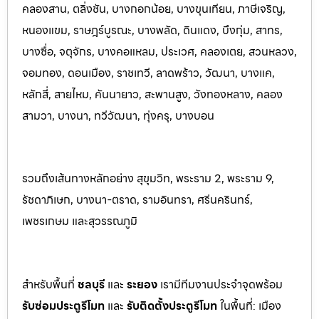
คลองสาน, ตลิ่งชัน, บางกอกน้อย, บางขุนเทียน, ภาษีเจริญ,
หนองแขม, ราษฎร์บูรณะ, บางพลัด, ดินแดง, บึงกุ่ม, สาทร,
บางซื่อ, จตุจักร, บางคอแหลม, ประเว
ศ, คลองเตย, สวนหลวง,
จอมทอง, ดอนเมือง, ราชเทวี, ลาดพร้าว, วัฒนา, บางแค,
หลักสี่, สายไหม, คันนายาว, สะพานสูง, วังทองหลาง, คลอง
สามวา, บางนา, ทวีวัฒนา, ทุ่งครุ, บางบอน
รวมถึงเส้นทางหลักอย่าง สุขุมวิท, พระราม 2, พระราม 9,
รัชดาภิเษก, บางนา-ตราด, รามอินทรา, ศรีนครินทร
์,
เพชรเกษม และสุวรรณภูมิ
สำหรับพื้นที่
ชลบุรี
และ
ระยอ
ง
เรามีทีมงานประจำจุดพร้อม
รับซ่อมประตูรีโมท
และ
รับติดตั้งป
ระตูรีโมท
ในพื้นที่:
เมือง