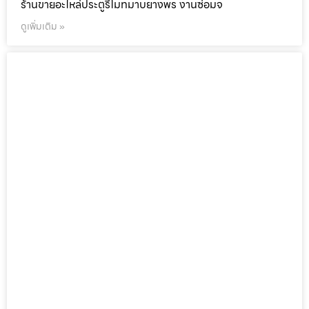
ร้านขายอะไหล่ประตูรีโมทมาบยางพร งานซ่อมจ
ดูเพิ่มเติม »