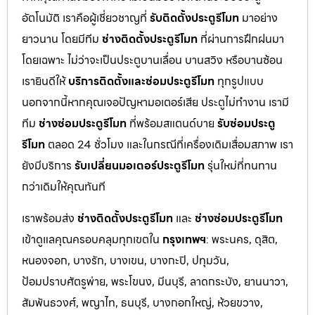
อัตโนมัติ เราคือผู้เชี่ยวชาญที่
รับติดตั้งประตูรีโมท
มาอย่าง
ยาวนาน โดยมีทีม
ช่างติดตั้งประตูรีโมท
ที่ผ่านการฝึกฝนมา
โดยเฉพาะ ไม่ว่าจะเป็นประตูบานเลื่อน บานสวิง หรือบานซ้อน
เรายินดีให้
บริการติดตั้งและซ่อมประตูรีโมท
ทุกรูปแบบ
นอกจากนี้หากคุณเจอปัญหามอเตอร์เสีย ประตูไม่ทำงาน เรามี
ทีม
ช่างซ่อมประตูรีโมท
ที่พร้อมสแตนด์บาย
รับซ่อมประตู
รีโมท
ตลอด 24 ชั่วโมง และในกรณีที่เครื่องเดิมเสื่อมสภาพ เรา
ยังมีบริการ
รับเปลี่ยนมอเตอร์ประตูรีโมท
รุ่นใหม่ที่ทนทาน
กว่าเดิมให้คุณทันที
เราพร้อมส่ง
ช่างติดตั้งประตูรีโมท
และ
ช่างซ่อมประตูรีโมท
เข้าดูแลคุณครอบคลุมทุกเขตใน
กรุงเทพฯ
: พระนคร, ดุสิต,
หนองจอก, บางรัก, บางเขน, บางกะปิ, ปทุมวัน,
ป้อมปราบศัตรูพ่าย, พระโขนง, มีนบุรี, ลาดกระบัง, ยานนาวา,
สัมพันธวงศ์, พญาไท, ธนบุรี, บางกอกใหญ่, ห้วยขวาง,