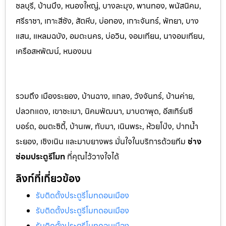
ชลบุรี, บ้านบึง, หนองใหญ่, บางละมุง, พานท
อง, พนัสนิค
ม,
ศรีราชา, เกาะสีชัง, สัตหีบ, บ่อทอง, เกาะจันทร์, พัทยา, บาง
แสน, แหลมฉบัง, อมตะนคร, บ่อวิน, จอมเทียน, นาจอมเทียน,
เครือสหพัฒน์, หนองมน
รวมถึง เมืองระยอง, บ้านฉาง, แกลง, วังจันทร์, บ้านค่าย,
ปลวกแดง, เขาชะเมา, นิคมพัฒนา, มาบตาพุด, อีสเทิร์นซี
บอร์ด, อมตะซิตี้, บ้านเพ, ทับมา, เนินพระ, ห้วยโป่ง, ปากน้ำ
ระยอง, เชิงเนิน และมาบยางพร มั่นใจในบริการด้วยทีม
ช่าง
ซ่อมประตูรีโมท
ที่คุณไว้วางใจได้
ลิงก์ที่เกี่ยวข้อง
รับติดตั้งประตูรีโมทดอนเมือง
รับติดตั้งประตูรีโมทดอนเมือง
รับติดตั้งประตูรีโมทดอนเมือง