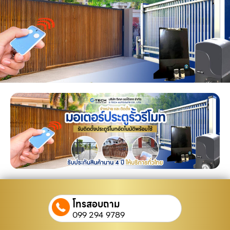
โทรสอบถาม
099 294 9789