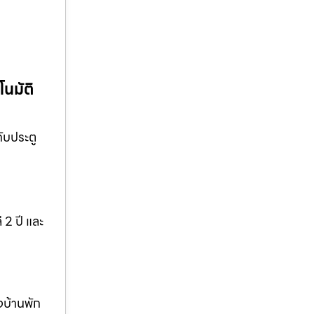
โนมัติ
กับประตู
 2 ปี และ
งบ้านพัก