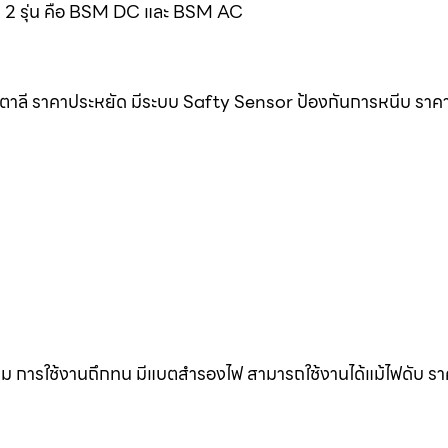
มด 2 รุ่น คือ BSM DC และ BSM AC
ิตาลี ราคาประหยัด มีระบบ Safty Sensor ป้องกันการหนีบ ราค
ดิม การใช้งานถึกทน มีแบตสำรองไฟ สามารถใช้งานได้แม้ไฟดับ ร