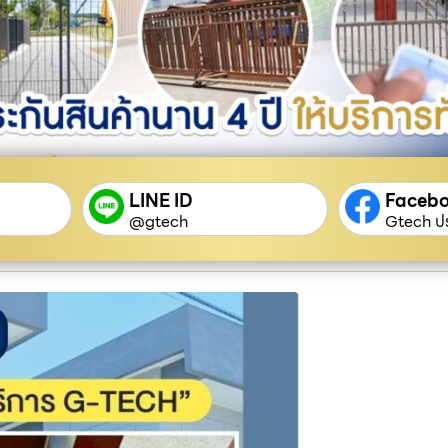
LINE ID
Faceb
@gtech
Gtech ปร