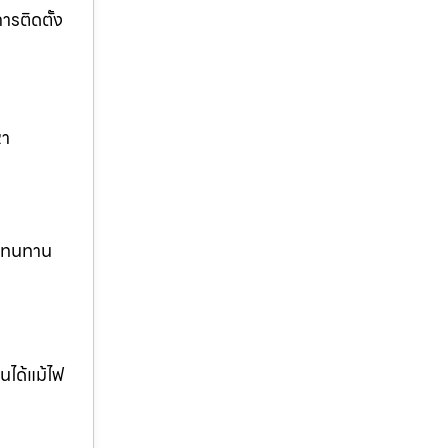
รติดตั้ง
หา
ง ทนทาน
นได้แม้ไฟ