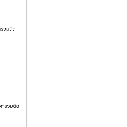
ารวมติด
าคารวมติด