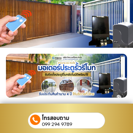
โทรสอบถาม
099 294 9789