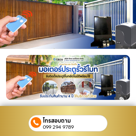
โทรสอบถาม
099 294 9789