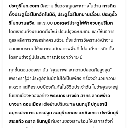
ประตูรีโมท.com
มีความเชี่ยวชาญเฉพาะทางในด้าน
การติด
ตั้งประตูรั้วรีโมทอัตโนมัติ
,
ประตูรั้วรีโมทบานเลื่อน
,
ประตูรั้ว
รีโมทบานสวิง
, และระบบ
มอเตอร์ประตูไฟฟ้าควบคุมรีโมท
โดยเรารับทั้งงานติดตั้งใหม่ ปรับปรุงระบบเดิม และให้บริการ
ดูแลหลังการขายอย่างครบถ้วน ตั้งแต่การวิเคราะห์หน้างาน
ออกแบบระบบให้เหมาะสมกับสภาพพื้นที่ ไปจนถึงการติดตั้ง
โดยทีมช่างผู้มีประสบการณ์จริงกว่า 10 ปี
ทุกขั้นตอนของเราเน้น “คุณภาพและความปลอดภัยสูงสุด”
เพราะเรารู้ว่าประตูอัตโนมัติไม่ได้เป็นเพียงเครื่องอำนวยความ
สะดวก แต่คือระบบป้องกันภัยในชีวิตประจำวัน ไม่ว่าคุณจะอยู่
ในเขตเมืองหลวงอย่าง
พระนคร บางรัก สาทร ลาดพร้าว
บางนา ดอนเมือง
หรือย่านปริมณฑล
นนทบุรี ปทุมธานี
สมุทรปราการ นครปฐม ชลบุรี ระยอง ฉะเชิงเทรา ปราจีนบุรี
สระแก้ว ตราด จันทบุรี
ทีมงานของเราพร้อมให้บริการถึงที่