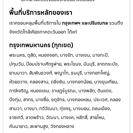
พื้นที่บริการหลักของเรา
เราครอบคลุมพื้นที่บริการใน
กรุงเทพฯ และปริมณฑล
รวมถึง
จังหวัดใกล้เคียงภาคตะวันออก ได้แก่
กรุงเทพมหานคร (ทุกเขต)
พระนคร, ดุสิต, หนองจอก, บางรัก, บางเขน, บางกะปิ,
ปทุมวัน, ป้อมปราบศัตรูพ่าย, พระโขนง, มีนบุรี, ลาดกระบัง,
ยานนาวา, สัมพันธวงศ์, พญาไท, ธนบุรี, บางกอกใหญ่,
ห้วยขวาง, คลองสาน, ตลิ่งชัน, บางกอกน้อย, บางขุนเทียน,
ภาษีเจริญ, หนองแขม, ราษฎร์บูรณะ, บางพลัด, ดินแดง,
บึงกุ่ม, สาทร, บางซื่อ, จตุจักร, บางคอแหลม, ประเวศ, คลอง
สามวา, บางนา, ทวีวัฒนา, ทุ่งครุ, บางบอน, ดอนเมือง,
ราชเทวี, ลาดพร้าว, วัฒนา, บางแค, หลักสี่, สายไหม,
คันนายาว, สะพานสูง, วังทองหลาง