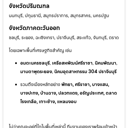
จังหวัดปริมณฑล
นนทบุรี, ปทุมธานี, สมุทรปราการ, สมุทรสาคร, นครปฐม
จังหวัดภาคตะวันออก
ชลบุรี, ระยอง, ฉะเชิงเทรา, ปราจีนบุรี, สระแก้ว, จันทบุรี, ตราด
โดยเฉพาะพื้นที่เศรษฐกิจสำคัญ เช่น
อมตะนครชลบุรี
,
เครือสหพัฒน์ศรีราชา
,
นิคมพัฒนา
,
มาบตาพุดระยอง
,
นิคมอุตสาหกรรม 304 ปราจีนบุรี
รวมถึงเมืองหลักอย่าง
พัทยา, ศรีราชา, บางแสน,
บางปะกง, บ้านฉาง, ปลวกแดง, อรัญประเทศ, ตลาด
โรงเกลือ, เกาะช้าง, แหลมงอบ
ไม่ว่าคุณจะอยู่ที่ใดในพื้นที่เหล่านี้ ทีมงานของเราพร้อมเข้าหน้า