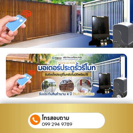
โทรสอบถาม
099 294 9789