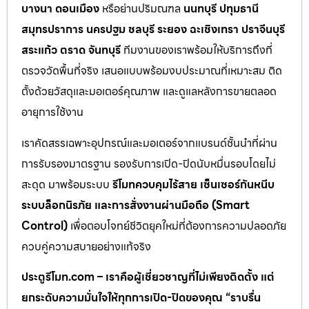
บางนา ดอนเมือง
หรือย่านปริมณฑล
นนทบุรี ปทุมธานี
สมุทรปราการ นครปฐม ชลบุรี ระยอง ฉะเชิงเทรา ปราจีนบุรี
สระแก้ว ตราด จันทบุรี
ทีมงานของเราพร้อมให้บริการถึงที่
ตรวจวัดพื้นที่จริง เสนอแบบพร้อมงบประมาณที่เหมาะสม ติด
ตั้งด้วยวัสดุและมอเตอร์คุณภาพ และดูแลหลังการขายตลอด
อายุการใช้งาน
เราคัดสรรเฉพาะอุปกรณ์และมอเตอร์จากแบรนด์ชั้นนำที่ผ่าน
การรับรองมาตรฐาน รองรับการเปิด-ปิดนับหมื่นรอบโดยไม่
สะดุด มาพร้อมระบบ
รีโมทควบคุมไร้สาย เซ็นเซอร์กันหนีบ
ระบบล็อกนิรภัย และการสั่งงานผ่านมือถือ (Smart
Control)
เพื่อตอบโจทย์ชีวิตยุคใหม่ที่ต้องการความปลอดภัย
ควบคู่ความสบายอย่างแท้จริง
ประตูรีโมท.com – เราคือผู้เชี่ยวชาญที่ไม่เพียงติดตั้ง แต่
ยกระดับความมั่นใจให้ทุกการเปิด-ปิดของคุณ “ราบรื่น