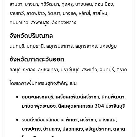
สามวา, บางนา, ทวีวัฒนา, ทุ่งครุ, บางบอน, ดอนเมือง,
ราชเทวี, ลาดพร้าว, วัฒนา, บางแค, หลักสี่, สายไหม,
คันนายาว, สะพานสูง, วังทองหลาง
จังหวัดปริมณฑล
นนทบุรี, ปทุมธานี, สมุทรปราการ, สมุทรสาคร, นครปฐม
จังหวัดภาคตะวันออก
ชลบุรี, ระยอง, ฉะเชิงเทรา, ปราจีนบุรี, สระแก้ว, จันทบุรี, ตราด
โดยเฉพาะพื้นที่เศรษฐกิจสำคัญ เช่น
อมตะนครชลบุรี
,
เครือสหพัฒน์ศรีราชา
,
นิคมพัฒนา
,
มาบตาพุดระยอง
,
นิคมอุตสาหกรรม 304 ปราจีนบุรี
รวมถึงเมืองหลักอย่าง
พัทยา, ศรีราชา, บางแสน,
บางปะกง, บ้านฉาง, ปลวกแดง, อรัญประเทศ, ตลาด