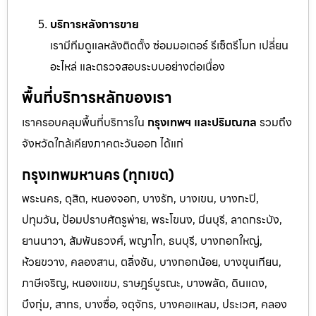
บริการหลังการขาย
เรามีทีมดูแลหลังติดตั้ง ซ่อมมอเตอร์ รีเซ็ตรีโมท เปลี่ยน
อะไหล่ และตรวจสอบระบบอย่างต่อเนื่อง
พื้นที่บริการหลักของเรา
เราครอบคลุมพื้นที่บริการใน
กรุงเทพฯ และปริมณฑล
รวมถึง
จังหวัดใกล้เคียงภาคตะวันออก ได้แก่
กรุงเทพมหานคร (ทุกเขต)
พระนคร, ดุสิต, หนองจอก, บางรัก, บางเขน, บางกะปิ,
ปทุมวัน, ป้อมปราบศัตรูพ่าย, พระโขนง, มีนบุรี, ลาดกระบัง,
ยานนาวา, สัมพันธวงศ์, พญาไท, ธนบุรี, บางกอกใหญ่,
ห้วยขวาง, คลองสาน, ตลิ่งชัน, บางกอกน้อย, บางขุนเทียน,
ภาษีเจริญ, หนองแขม, ราษฎร์บูรณะ, บางพลัด, ดินแดง,
บึงกุ่ม, สาทร, บางซื่อ, จตุจักร, บางคอแหลม, ประเวศ, คลอง