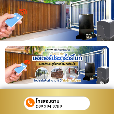
โทรสอบถาม
099 294 9789