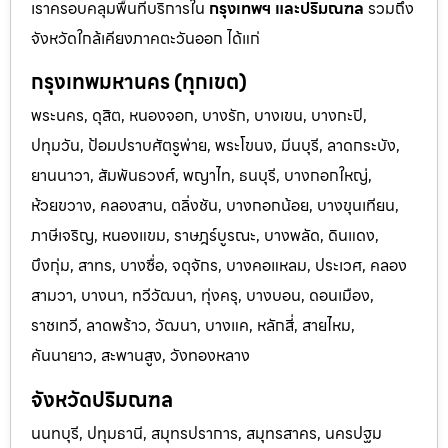
เราครอบคลุมพื้นที่บริการใน
กรุงเทพฯ และปริมณฑล
รวมถึง
จังหวัดใกล้เคียงภาคตะวันออก ได้แก่
กรุงเทพมหานคร (ทุกเขต)
พระนคร, ดุสิต, หนองจอก, บางรัก, บางเขน, บางกะปิ,
ปทุมวัน, ป้อมปราบศัตรูพ่าย, พระโขนง, มีนบุรี, ลาดกระบัง,
ยานนาวา, สัมพันธวงศ์, พญาไท, ธนบุรี, บางกอกใหญ่,
ห้วยขวาง, คลองสาน, ตลิ่งชัน, บางกอกน้อย, บางขุนเทียน,
ภาษีเจริญ, หนองแขม, ราษฎร์บูรณะ, บางพลัด, ดินแดง,
บึงกุ่ม, สาทร, บางซื่อ, จตุจักร, บางคอแหลม, ประเวศ, คลอง
สามวา, บางนา, ทวีวัฒนา, ทุ่งครุ, บางบอน, ดอนเมือง,
ราชเทวี, ลาดพร้าว, วัฒนา, บางแค, หลักสี่, สายไหม,
คันนายาว, สะพานสูง, วังทองหลาง
จังหวัดปริมณฑล
นนทบุรี, ปทุมธานี, สมุทรปราการ, สมุทรสาคร, นครปฐม