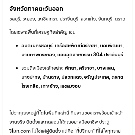
จังหวัดภาคตะวันออก
ชลบุรี, ระยอง, ฉะเชิงเทรา, ปราจีนบุรี, สระแก้ว, จันทบุรี, ตราด
โดยเฉพาะพื้นที่เศรษฐกิจสำคัญ เช่น
อมตะนครชลบุรี
,
เครือสหพัฒน์ศรีราชา
,
นิคมพัฒนา
,
มาบตาพุดระยอง
,
นิคมอุตสาหกรรม 304 ปราจีนบุรี
รวมถึงเมืองหลักอย่าง
พัทยา, ศรีราชา, บางแสน,
บางปะกง, บ้านฉาง, ปลวกแดง, อรัญประเทศ, ตลาด
โรงเกลือ, เกาะช้าง, แหลมงอบ
ไม่ว่าคุณจะอยู่ที่ใดในพื้นที่เหล่านี้ ทีมงานของเราพร้อมเข้าหน้า
งานจริง ติดตั้งและทดสอบให้คุณอย่างมืออาชีพ ประตู
รีโมท.com ไม่ใช่แค่ผู้ติดตั้ง แต่คือ “ที่ปรึกษา” ที่ใส่ใจทุกราย