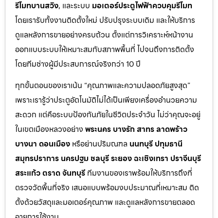
รีโมทบานสวิง
, และระบบ
มอเตอร์ประตูไฟฟ้าควบคุมรีโมท
โดยเรารับทั้งงานติดตั้งใหม่ ปรับปรุงระบบเดิม และให้บริการ
ดูแลหลังการขายอย่างครบถ้วน ตั้งแต่การวิเคราะห์หน้างาน
ออกแบบระบบให้เหมาะสมกับสภาพพื้นที่ ไปจนถึงการติดตั้ง
โดยทีมช่างผู้มีประสบการณ์จริงกว่า 10 ปี
ทุกขั้นตอนของเราเน้น “คุณภาพและความปลอดภัยสูงสุด”
เพราะเรารู้ว่าประตูอัตโนมัติไม่ได้เป็นเพียงเครื่องอำนวยความ
สะดวก แต่คือระบบป้องกันภัยในชีวิตประจำวัน ไม่ว่าคุณจะอยู่
ในเขตเมืองหลวงอย่าง
พระนคร บางรัก สาทร ลาดพร้าว
บางนา ดอนเมือง
หรือย่านปริมณฑล
นนทบุรี ปทุมธานี
สมุทรปราการ นครปฐม ชลบุรี ระยอง ฉะเชิงเทรา ปราจีนบุรี
สระแก้ว ตราด จันทบุรี
ทีมงานของเราพร้อมให้บริการถึงที่
ตรวจวัดพื้นที่จริง เสนอแบบพร้อมงบประมาณที่เหมาะสม ติด
ตั้งด้วยวัสดุและมอเตอร์คุณภาพ และดูแลหลังการขายตลอด
อายุการใช้งาน