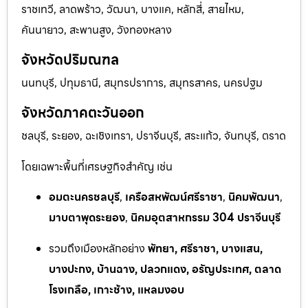
ราชเทวี, ลาดพร้าว, วัฒนา, บางแค, หลักสี่, สายไหม,
คันนายาว, สะพานสูง, วังทองหลาง
จังหวัดปริมณฑล
นนทบุรี, ปทุมธานี, สมุทรปราการ, สมุทรสาคร, นครปฐม
จังหวัดภาคตะวันออก
ชลบุรี, ระยอง, ฉะเชิงเทรา, ปราจีนบุรี, สระแก้ว, จันทบุรี, ตราด
โดยเฉพาะพื้นที่เศรษฐกิจสำคัญ เช่น
อมตะนครชลบุรี
,
เครือสหพัฒน์ศรีราชา
,
นิคมพัฒนา
,
มาบตาพุดระยอง
,
นิคมอุตสาหกรรม 304 ปราจีนบุรี
รวมถึงเมืองหลักอย่าง
พัทยา, ศรีราชา, บางแสน,
บางปะกง, บ้านฉาง, ปลวกแดง, อรัญประเทศ, ตลาด
โรงเกลือ, เกาะช้าง, แหลมงอบ