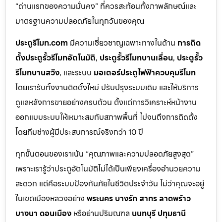
“ด่านแรกของความมั่นคง” ที่ควรสะท้อนทั้งภาพลักษณ์และ
มาตรฐานความปลอดภัยในทุกวันของคุณ
ประตูรีโมท.com
มีความเชี่ยวชาญเฉพาะทางในด้าน
การติด
ตั้งประตูรั้วรีโมทอัตโนมัติ
,
ประตูรั้วรีโมทบานเลื่อน
,
ประตูรั้ว
รีโมทบานสวิง
, และระบบ
มอเตอร์ประตูไฟฟ้าควบคุมรีโมท
โดยเรารับทั้งงานติดตั้งใหม่ ปรับปรุงระบบเดิม และให้บริการ
ดูแลหลังการขายอย่างครบถ้วน ตั้งแต่การวิเคราะห์หน้างาน
ออกแบบระบบให้เหมาะสมกับสภาพพื้นที่ ไปจนถึงการติดตั้ง
โดยทีมช่างผู้มีประสบการณ์จริงกว่า 10 ปี
ทุกขั้นตอนของเราเน้น “คุณภาพและความปลอดภัยสูงสุด”
เพราะเรารู้ว่าประตูอัตโนมัติไม่ได้เป็นเพียงเครื่องอำนวยความ
สะดวก แต่คือระบบป้องกันภัยในชีวิตประจำวัน ไม่ว่าคุณจะอยู่
ในเขตเมืองหลวงอย่าง
พระนคร บางรัก สาทร ลาดพร้าว
บางนา ดอนเมือง
หรือย่านปริมณฑล
นนทบุรี ปทุมธานี