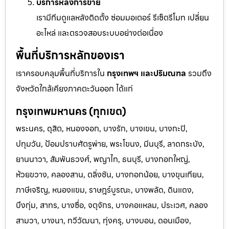
บริการหลังการขาย
เรามีทีมดูแลหลังติดตั้ง ซ่อมมอเตอร์ รีเซ็ตรีโมท เปลี่ยน
อะไหล่ และตรวจสอบระบบอย่างต่อเนื่อง
พื้นที่บริการหลักของเรา
เราครอบคลุมพื้นที่บริการใน
กรุงเทพฯ และปริมณฑล
รวมถึง
จังหวัดใกล้เคียงภาคตะวันออก ได้แก่
กรุงเทพมหานคร (ทุกเขต)
พระนคร, ดุสิต, หนองจอก, บางรัก, บางเขน, บางกะปิ,
ปทุมวัน, ป้อมปราบศัตรูพ่าย, พระโขนง, มีนบุรี, ลาดกระบัง,
ยานนาวา, สัมพันธวงศ์, พญาไท, ธนบุรี, บางกอกใหญ่,
ห้วยขวาง, คลองสาน, ตลิ่งชัน, บางกอกน้อย, บางขุนเทียน,
ภาษีเจริญ, หนองแขม, ราษฎร์บูรณะ, บางพลัด, ดินแดง,
บึงกุ่ม, สาทร, บางซื่อ, จตุจักร, บางคอแหลม, ประเวศ, คลอง
สามวา, บางนา, ทวีวัฒนา, ทุ่งครุ, บางบอน, ดอนเมือง,