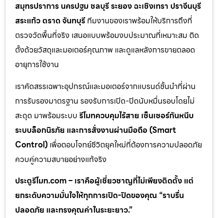
สมุทรปราการ นครปฐม ชลบุรี ระยอง ฉะเชิงเทรา ปราจีนบุรี
สระแก้ว ตราด จันทบุรี
ทีมงานของเราพร้อมให้บริการถึงที่
ตรวจวัดพื้นที่จริง เสนอแบบพร้อมงบประมาณที่เหมาะสม ติด
ตั้งด้วยวัสดุและมอเตอร์คุณภาพ และดูแลหลังการขายตลอด
อายุการใช้งาน
เราคัดสรรเฉพาะอุปกรณ์และมอเตอร์จากแบรนด์ชั้นนำที่ผ่าน
การรับรองมาตรฐาน รองรับการเปิด-ปิดนับหมื่นรอบโดยไม่
สะดุด มาพร้อมระบบ
รีโมทควบคุมไร้สาย เซ็นเซอร์กันหนีบ
ระบบล็อกนิรภัย และการสั่งงานผ่านมือถือ (Smart
Control)
เพื่อตอบโจทย์ชีวิตยุคใหม่ที่ต้องการความปลอดภัย
ควบคู่ความสบายอย่างแท้จริง
ประตูรีโมท.com – เราคือผู้เชี่ยวชาญที่ไม่เพียงติดตั้ง แต่
ยกระดับความมั่นใจให้ทุกการเปิด-ปิดของคุณ “ราบรื่น
ปลอดภัย และทรงคุณค่าในระยะยาว.”