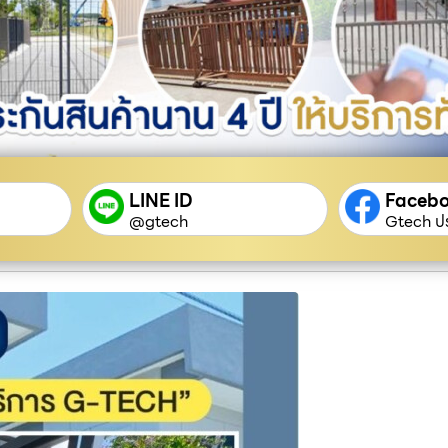
LINE ID
Faceb
@gtech
Gtech ปร