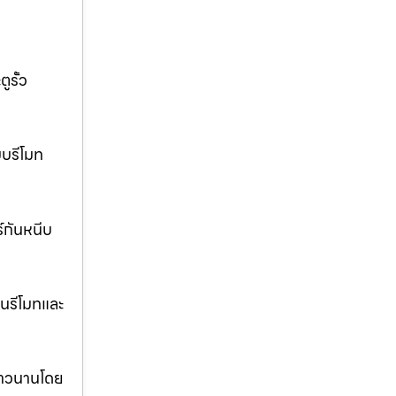
ูรั้ว
บบรีโมท
ร์กันหนีบ
นรีโมทและ
งยาวนานโดย