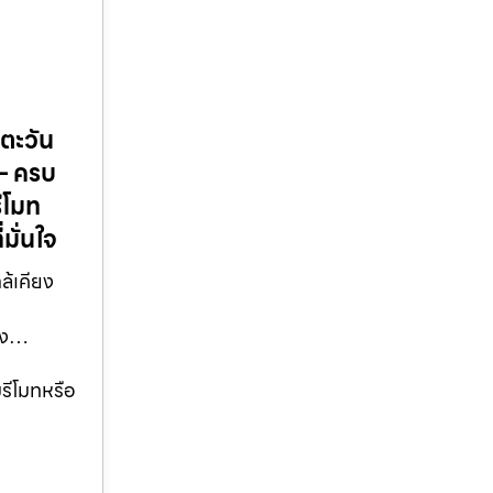
คตะวัน
 – ครบ
รีโมท
มั่นใจ
ล้เคียง
ียง…
มรีโมทหรือ