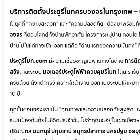
บริการติดตั้งประตูรีโมทครบวงจรในกรุงเทพ 
ในยุคที่ “ความสะดวก” และ “ความปลอดภัย” ต้องมาพร้อมก
วงจร
ที่ตอบโจทย์ทั้งบ้านพักอาศัย โครงการหมู่บ้าน คอนโ
บ้านไม่ใช่แค่ทางเข้า-ออก แต่คือ “ด่านแรกของความมั่นค
ประตูรีโมท.com
มีความเชี่ยวชาญเฉพาะทางในด้าน
การติด
สวิง
, และระบบ
มอเตอร์ประตูไฟฟ้าควบคุมรีโมท
โดยเรารับ
ครบถ้วน ตั้งแต่การวิเคราะห์หน้างาน ออกแบบระบบให้เหมาะส
10 ปี
ทุกขั้นตอนของเราเน้น “คุณภาพและความปลอดภัยสูงสุด” เพรา
ระบบป้องกันภัยในชีวิตประจำวัน ไม่ว่าคุณจะอยู่ในเขตเมือ
ปริมณฑล
นนทบุรี ปทุมธานี สมุทรปราการ นครปฐม ชลบุรี 