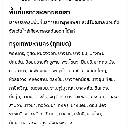
พื้นที่บริการหลักของเรา
เราครอบคลุมพื้นที่บริการใน
กรุงเทพฯ และปริมณฑล
รวมถึง
จังหวัดใกล้เคียงภาคตะวันออก ได้แก่
กรุงเทพมหานคร (ทุกเขต)
พระนคร, ดุสิต, หนองจอก, บางรัก, บางเขน, บางกะปิ,
ปทุมวัน, ป้อมปราบศัตรูพ่าย, พระโขนง, มีนบุรี, ลาดกระบัง,
ยานนาวา, สัมพันธวงศ์, พญาไท, ธนบุรี, บางกอกใหญ่,
ห้วยขวาง, คลองสาน, ตลิ่งชัน, บางกอกน้อย, บางขุนเทียน,
ภาษีเจริญ, หนองแขม, ราษฎร์บูรณะ, บางพลัด, ดินแดง,
บึงกุ่ม, สาทร, บางซื่อ, จตุจักร, บางคอแหลม, ประเวศ, คลอง
สามวา, บางนา, ทวีวัฒนา, ทุ่งครุ, บางบอน, ดอนเมือง,
ราชเทวี, ลาดพร้าว, วัฒนา, บางแค, หลักสี่, สายไหม,
คันนายาว, สะพานสูง, วังทองหลาง