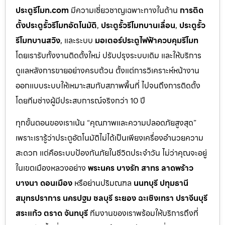
ประตูรีโมท.com
มีความเชี่ยวชาญเฉพาะทางในด้าน
การติด
ตั้งประตูรั้วรีโมทอัตโนมัติ
,
ประตูรั้วรีโมทบานเลื่อน
,
ประตูรั้ว
รีโมทบานสวิง
, และระบบ
มอเตอร์ประตูไฟฟ้าควบคุมรีโมท
โดยเรารับทั้งงานติดตั้งใหม่ ปรับปรุงระบบเดิม และให้บริการ
ดูแลหลังการขายอย่างครบถ้วน ตั้งแต่การวิเคราะห์หน้างาน
ออกแบบระบบให้เหมาะสมกับสภาพพื้นที่ ไปจนถึงการติดตั้ง
โดยทีมช่างผู้มีประสบการณ์จริงกว่า 10 ปี
ทุกขั้นตอนของเราเน้น “คุณภาพและความปลอดภัยสูงสุด”
เพราะเรารู้ว่าประตูอัตโนมัติไม่ได้เป็นเพียงเครื่องอำนวยความ
สะดวก แต่คือระบบป้องกันภัยในชีวิตประจำวัน ไม่ว่าคุณจะอยู่
ในเขตเมืองหลวงอย่าง
พระนคร บางรัก สาทร ลาดพร้าว
บางนา ดอนเมือง
หรือย่านปริมณฑล
นนทบุรี ปทุมธานี
สมุทรปราการ นครปฐม ชลบุรี ระยอง ฉะเชิงเทรา ปราจีนบุรี
สระแก้ว ตราด จันทบุรี
ทีมงานของเราพร้อมให้บริการถึงที่