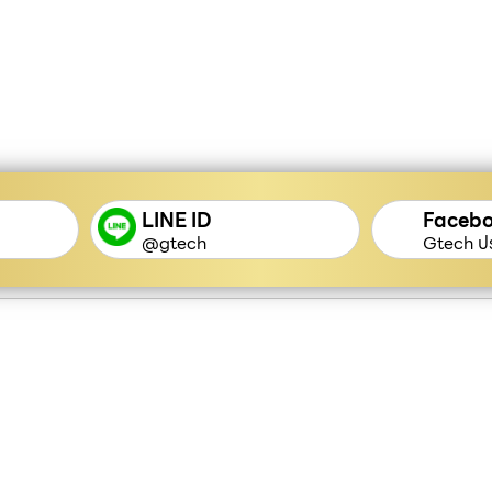
LINE ID
Faceb
@gtech
Gtech ปร