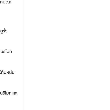
ลักษณะ
ูรั้ว
บบรีโมท
ร์กันหนีบ
นรีโมทและ