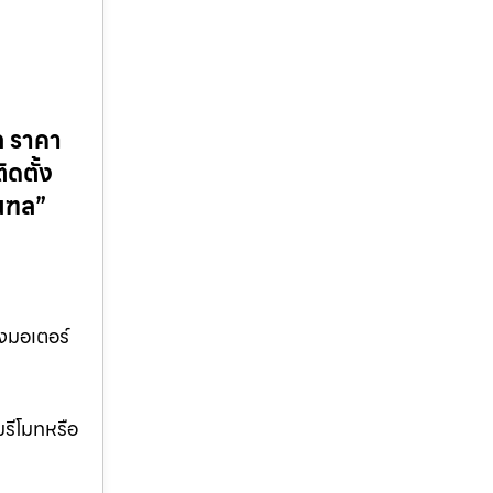
ฑล ราคา
ดตั้ง
มณฑล”
้งมอเตอร์
มรีโมทหรือ