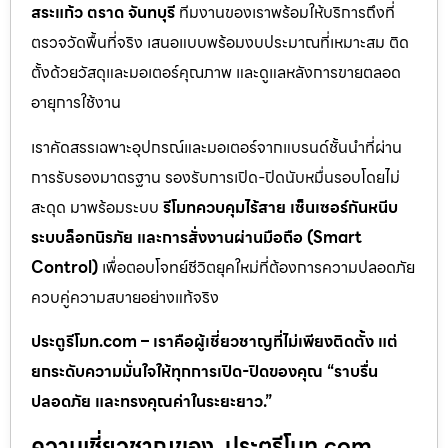
สระแก้ว ตราด จันทบุรี
ทีมงานของเราพร้อมให้บริการถึงที่
ตรวจวัดพื้นที่จริง เสนอแบบพร้อมงบประมาณที่เหมาะสม ติด
ตั้งด้วยวัสดุและมอเตอร์คุณภาพ และดูแลหลังการขายตลอด
อายุการใช้งาน
เราคัดสรรเฉพาะอุปกรณ์และมอเตอร์จากแบรนด์ชั้นนำที่ผ่าน
การรับรองมาตรฐาน รองรับการเปิด-ปิดนับหมื่นรอบโดยไม่
สะดุด มาพร้อมระบบ
รีโมทควบคุมไร้สาย เซ็นเซอร์กันหนีบ
ระบบล็อกนิรภัย และการสั่งงานผ่านมือถือ (Smart
Control)
เพื่อตอบโจทย์ชีวิตยุคใหม่ที่ต้องการความปลอดภัย
ควบคู่ความสบายอย่างแท้จริง
ประตูรีโมท.com – เราคือผู้เชี่ยวชาญที่ไม่เพียงติดตั้ง แต่
ยกระดับความมั่นใจให้ทุกการเปิด-ปิดของคุณ “ราบรื่น
ปลอดภัย และทรงคุณค่าในระยะยาว.”
ความเชี่ยวชาญของ .ประตูรีโมท.com