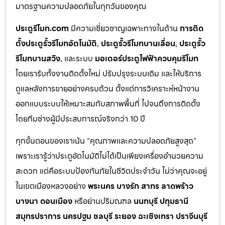
มาตรฐานความปลอดภัยในทุกวันของคุณ
ประตูรีโมท.com
มีความเชี่ยวชาญเฉพาะทางในด้าน
การติด
ตั้งประตูรั้วรีโมทอัตโนมัติ
,
ประตูรั้วรีโมทบานเลื่อน
,
ประตูรั้ว
รีโมทบานสวิง
, และระบบ
มอเตอร์ประตูไฟฟ้าควบคุมรีโมท
โดยเรารับทั้งงานติดตั้งใหม่ ปรับปรุงระบบเดิม และให้บริการ
ดูแลหลังการขายอย่างครบถ้วน ตั้งแต่การวิเคราะห์หน้างาน
ออกแบบระบบให้เหมาะสมกับสภาพพื้นที่ ไปจนถึงการติดตั้ง
โดยทีมช่างผู้มีประสบการณ์จริงกว่า 10 ปี
ทุกขั้นตอนของเราเน้น “คุณภาพและความปลอดภัยสูงสุด”
เพราะเรารู้ว่าประตูอัตโนมัติไม่ได้เป็นเพียงเครื่องอำนวยความ
สะดวก แต่คือระบบป้องกันภัยในชีวิตประจำวัน ไม่ว่าคุณจะอยู่
ในเขตเมืองหลวงอย่าง
พระนคร บางรัก สาทร ลาดพร้าว
บางนา ดอนเมือง
หรือย่านปริมณฑล
นนทบุรี ปทุมธานี
สมุทรปราการ นครปฐม ชลบุรี ระยอง ฉะเชิงเทรา ปราจีนบุรี