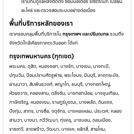
เรามีทีมดูแลหลังติดตั้ง ซ่อมมอเตอร์ รีเซ็ตรีโมท เปลี่ยน
อะไหล่ และตรวจสอบระบบอย่างต่อเนื่อง
พื้นที่บริการหลักของเรา
เราครอบคลุมพื้นที่บริการใน
กรุงเทพฯ และปริมณฑล
รวมถึง
จังหวัดใกล้เคียงภาคตะวันออก ได้แก่
กรุงเทพมหานคร (ทุกเขต)
พระนคร, ดุสิต, หนองจอก, บางรัก, บางเขน, บางกะปิ,
ปทุมวัน, ป้อมปราบศัตรูพ่าย, พระโขนง, มีนบุรี, ลาดกระบัง,
ยานนาวา, สัมพันธวงศ์, พญาไท, ธนบุรี, บางกอกใหญ่,
ห้วยขวาง, คลองสาน, ตลิ่งชัน, บางกอกน้อย, บางขุนเทียน,
ภาษีเจริญ, หนองแขม, ราษฎร์บูรณะ, บางพลัด, ดินแดง,
บึงกุ่ม, สาทร, บางซื่อ, จตุจักร, บางคอแหลม, ประเวศ, คลอง
สามวา, บางนา, ทวีวัฒนา, ทุ่งครุ, บางบอน, ดอนเมือง,
ราชเทวี, ลาดพร้าว, วัฒนา, บางแค, หลักสี่, สายไหม,