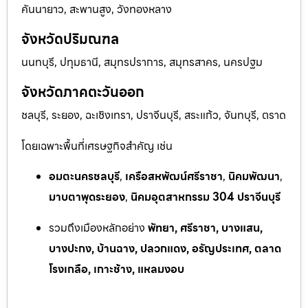
คันนายาว, สะพานสูง, วังทองหลาง
จังหวัดปริมณฑล
นนทบุรี, ปทุมธานี, สมุทรปราการ, สมุทรสาคร, นครปฐม
จังหวัดภาคตะวันออก
ชลบุรี, ระยอง, ฉะเชิงเทรา, ปราจีนบุรี, สระแก้ว, จันทบุรี, ตราด
โดยเฉพาะพื้นที่เศรษฐกิจสำคัญ เช่น
อมตะนครชลบุรี
,
เครือสหพัฒน์ศรีราชา
,
นิคมพัฒนา
,
มาบตาพุดระยอง
,
นิคมอุตสาหกรรม 304 ปราจีนบุรี
รวมถึงเมืองหลักอย่าง
พัทยา, ศรีราชา, บางแสน,
บางปะกง, บ้านฉาง, ปลวกแดง, อรัญประเทศ, ตลาด
โรงเกลือ, เกาะช้าง, แหลมงอบ