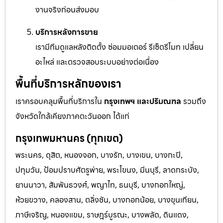
งานจริงก่อนส่งมอบ
บริการหลังการขาย
เรามีทีมดูแลหลังติดตั้ง ซ่อมมอเตอร์ รีเซ็ตรีโมท เปลี่ยน
อะไหล่ และตรวจสอบระบบอย่างต่อเนื่อง
พื้นที่บริการหลักของเรา
เราครอบคลุมพื้นที่บริการใน
กรุงเทพฯ และปริมณฑล
รวมถึง
จังหวัดใกล้เคียงภาคตะวันออก ได้แก่
กรุงเทพมหานคร (ทุกเขต)
พระนคร, ดุสิต, หนองจอก, บางรัก, บางเขน, บางกะปิ,
ปทุมวัน, ป้อมปราบศัตรูพ่าย, พระโขนง, มีนบุรี, ลาดกระบัง,
ยานนาวา, สัมพันธวงศ์, พญาไท, ธนบุรี, บางกอกใหญ่,
ห้วยขวาง, คลองสาน, ตลิ่งชัน, บางกอกน้อย, บางขุนเทียน,
ภาษีเจริญ, หนองแขม, ราษฎร์บูรณะ, บางพลัด, ดินแดง,