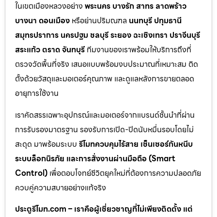
ในเขตเมืองหลวงอย่าง
พระนคร บางรัก สาทร ลาดพร้าว
บางนา ดอนเมือง
หรือย่านปริมณฑล
นนทบุรี ปทุมธานี
สมุทรปราการ นครปฐม ชลบุรี ระยอง ฉะเชิงเทรา ปราจีนบุรี
สระแก้ว ตราด จันทบุรี
ทีมงานของเราพร้อมให้บริการถึงที่
ตรวจวัดพื้นที่จริง เสนอแบบพร้อมงบประมาณที่เหมาะสม ติด
ตั้งด้วยวัสดุและมอเตอร์คุณภาพ และดูแลหลังการขายตลอด
อายุการใช้งาน
เราคัดสรรเฉพาะอุปกรณ์และมอเตอร์จากแบรนด์ชั้นนำที่ผ่าน
การรับรองมาตรฐาน รองรับการเปิด-ปิดนับหมื่นรอบโดยไม่
สะดุด มาพร้อมระบบ
รีโมทควบคุมไร้สาย เซ็นเซอร์กันหนีบ
ระบบล็อกนิรภัย และการสั่งงานผ่านมือถือ (Smart
Control)
เพื่อตอบโจทย์ชีวิตยุคใหม่ที่ต้องการความปลอดภัย
ควบคู่ความสบายอย่างแท้จริง
ประตูรีโมท.com – เราคือผู้เชี่ยวชาญที่ไม่เพียงติดตั้ง แต่