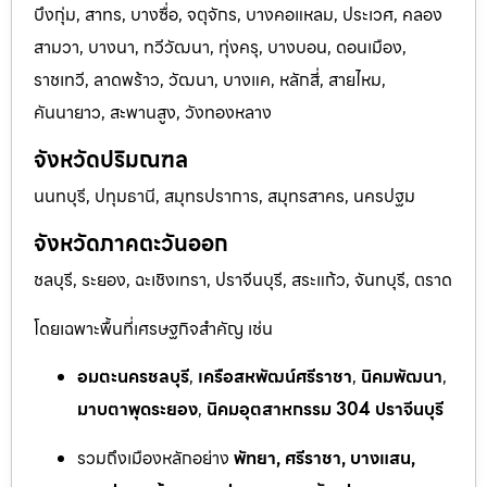
บึงกุ่ม, สาทร, บางซื่อ, จตุจักร, บางคอแหลม, ประเวศ, คลอง
สามวา, บางนา, ทวีวัฒนา, ทุ่งครุ, บางบอน, ดอนเมือง,
ราชเทวี, ลาดพร้าว, วัฒนา, บางแค, หลักสี่, สายไหม,
คันนายาว, สะพานสูง, วังทองหลาง
จังหวัดปริมณฑล
นนทบุรี, ปทุมธานี, สมุทรปราการ, สมุทรสาคร, นครปฐม
จังหวัดภาคตะวันออก
ชลบุรี, ระยอง, ฉะเชิงเทรา, ปราจีนบุรี, สระแก้ว, จันทบุรี, ตราด
โดยเฉพาะพื้นที่เศรษฐกิจสำคัญ เช่น
อมตะนครชลบุรี
,
เครือสหพัฒน์ศรีราชา
,
นิคมพัฒนา
,
มาบตาพุดระยอง
,
นิคมอุตสาหกรรม 304 ปราจีนบุรี
รวมถึงเมืองหลักอย่าง
พัทยา, ศรีราชา, บางแสน,