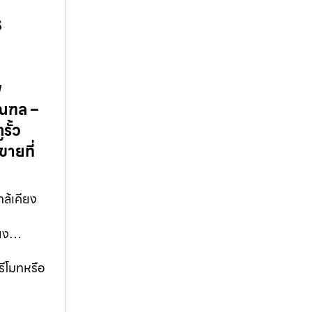
ร
พ
มณฑล –
รั้ว
ายที่
กล้เคียง
คียง…
รีโมทหรือ