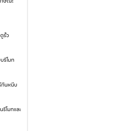
ลักษณะ
ูรั้ว
บบรีโมท
ร์กันหนีบ
นรีโมทและ