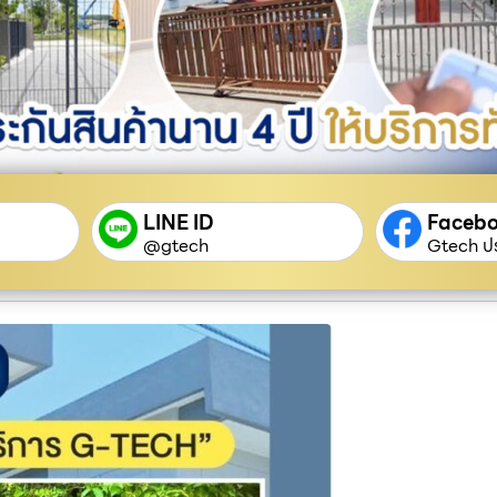
LINE ID
Faceb
@gtech
Gtech ปร