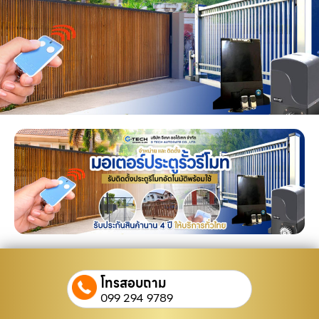
โทรสอบถาม
099 294 9789