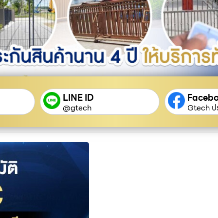
LINE ID
Faceb
@gtech
Gtech ปร