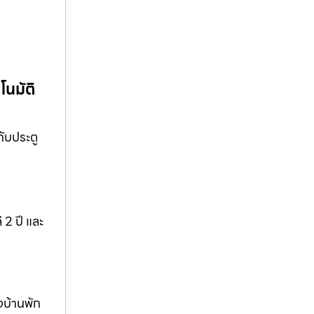
โนมัติ
กับประตู
 2 ปี และ
งบ้านพัก