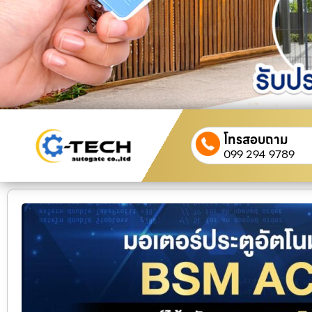
โทรสอบถาม
099 294 9789