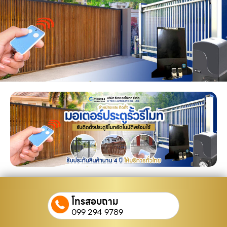
โทรสอบถาม
099 294 9789