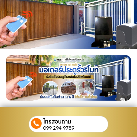
โทรสอบถาม
099 294 9789