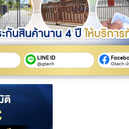
LINE ID
Faceb
@gtech
Gtech ปร