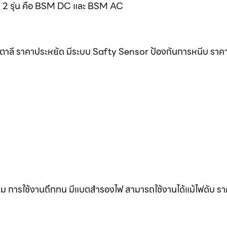
มด 2 รุ่น คือ BSM DC และ BSM AC
ิตาลี ราคาประหยัด มีระบบ Safty Sensor ป้องกันการหนีบ ราค
ดิม การใช้งานถึกทน มีแบตสำรองไฟ สามารถใช้งานได้แม้ไฟดับ ร