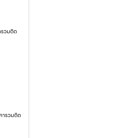
ารวมติด
าคารวมติด