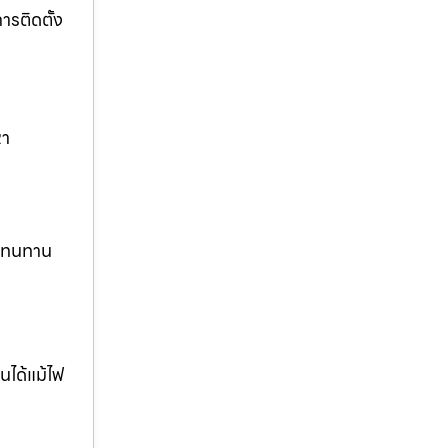
รติดตั้ง
หา
ง ทนทาน
นได้แม้ไฟ