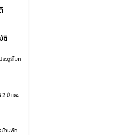
ติ
ัติ
ประตูรีโมท
 2 ปี และ
งบ้านพัก