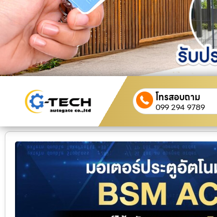
โทรสอบถาม
099 294 9789