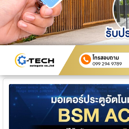
โทรสอบถาม
099 294 9789