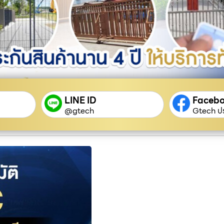
LINE ID
Faceb
@gtech
Gtech ปร