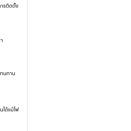
รติดตั้ง
หา
ง ทนทาน
นได้แม้ไฟ