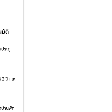
มัติ
บประตู
 2 ปี และ
งบ้านพัก