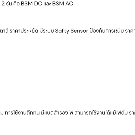
มด 2 รุ่น คือ BSM DC และ BSM AC
ิตาลี ราคาประหยัด มีระบบ Safty Sensor ป้องกันการหนีบ ราค
ดิม การใช้งานถึกทน มีแบตสำรองไฟ สามารถใช้งานได้แม้ไฟดับ ร