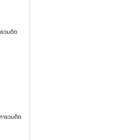
ารวมติด
าคารวมติด