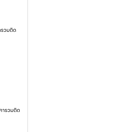
ารวมติด
าคารวมติด