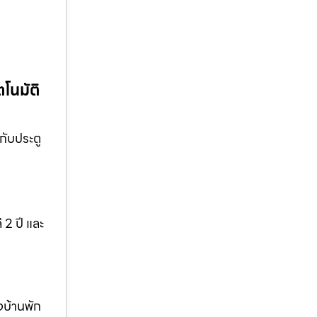
โนมัติ
กับประตู
 2 ปี และ
งบ้านพัก