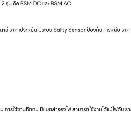
มด 2 รุ่น คือ BSM DC และ BSM AC
ิตาลี ราคาประหยัด มีระบบ Safty Sensor ป้องกันการหนีบ ราค
ดิม การใช้งานถึกทน มีแบตสำรองไฟ สามารถใช้งานได้แม้ไฟดับ ร