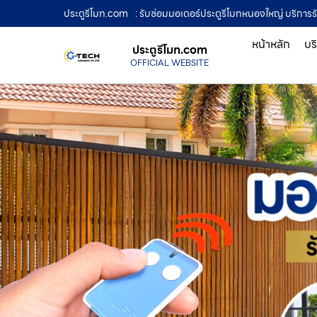
ประตูรีโมท.com
: รับซ่อมมอเตอร์ประตูรีโมทหนองใหญ่ บริการรั
หน้าหลัก
บร
ประตูรีโมท.com
OFFICIAL WEBSITE