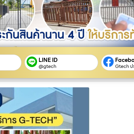
LINE ID
Faceb
@gtech
Gtech ปร