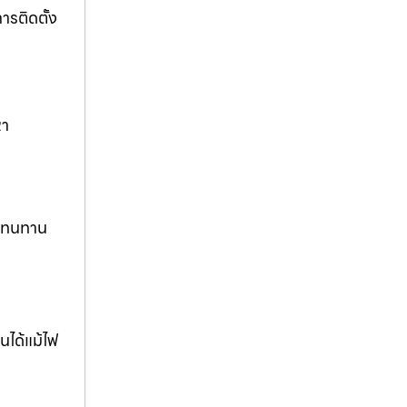
รติดตั้ง
หา
ง ทนทาน
นได้แม้ไฟ