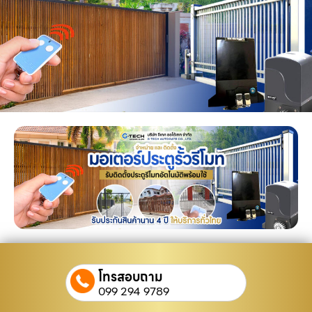
โทรสอบถาม
099 294 9789