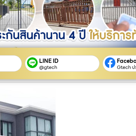
LINE ID
Faceb
@gtech
Gtech ปร