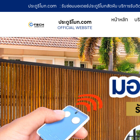
ประตูรีโมท.com
: รับซ่อมมอเตอร์ประตูรีโมทสัตหีบ บริการรับติ
หน้าหลัก
บร
ประตูรีโมท.com
OFFICIAL WEBSITE