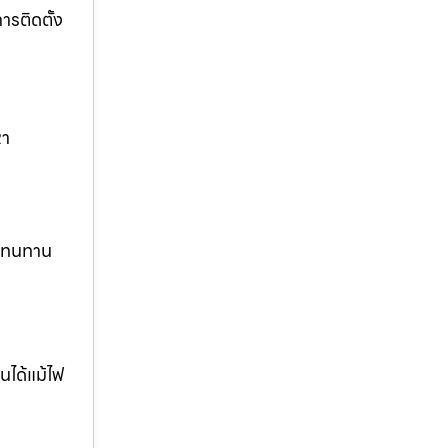
รติดตั้ง
หา
ง ทนทาน
นได้แม้ไฟ