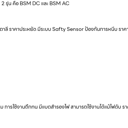
มด 2 รุ่น คือ BSM DC และ BSM AC
ิตาลี ราคาประหยัด มีระบบ Safty Sensor ป้องกันการหนีบ ราค
ดิม การใช้งานถึกทน มีแบตสำรองไฟ สามารถใช้งานได้แม้ไฟดับ ร