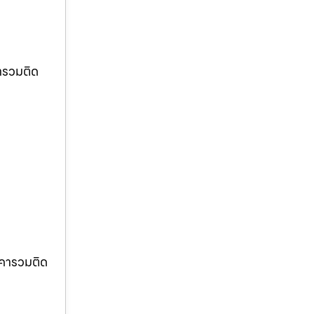
ารวมติด
าคารวมติด