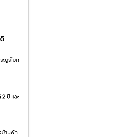
ติ
ระตูรีโมท
 2 ปี และ
งบ้านพัก