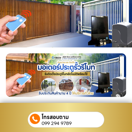
โทรสอบถาม
099 294 9789