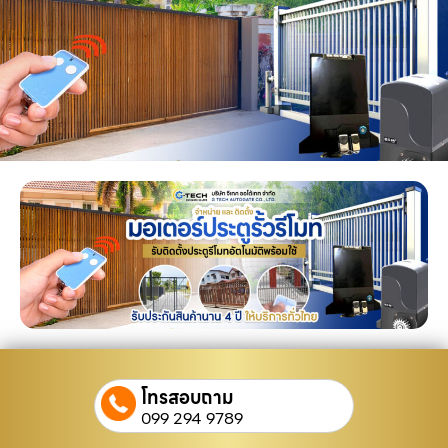
โทรสอบถาม
099 294 9789