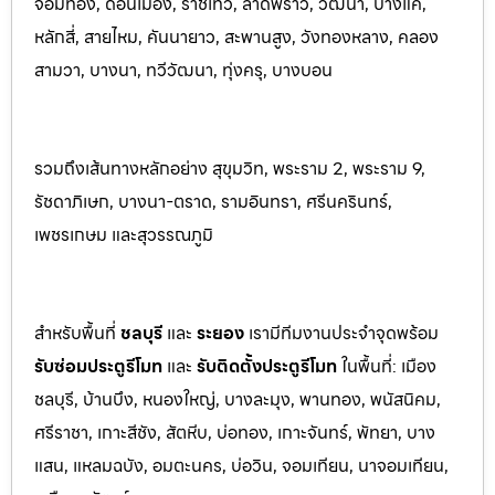
จอมทอง, ดอนเมือง, ราชเทวี, ลาดพร้าว, วัฒนา, บางแค,
หลักสี่, สายไหม, คันนายาว, สะพานสูง, วังทองหลาง, คลอง
สามวา, บางนา, ทวีวัฒนา, ทุ่งครุ, บางบอน
รวมถึงเส้นทางหลักอย่าง สุขุมวิท, พระราม 2, พระราม 9,
รัชดาภิเษก, บางนา-ตราด, รามอินทรา, ศรีนครินทร
์,
เพชรเกษม และสุวรรณภูมิ
สำหรับพื้นที่
ชลบุรี
และ
ระยอ
ง
เรามีทีมงานประจำจุดพร้อม
รับซ่อมประตูรีโมท
และ
รับติดตั้งป
ระตูรีโมท
ในพื้นที่:
เมือง
ชลบุรี, บ้านบึง, หนองใหญ่, บางละมุง, พานท
อง, พนัสนิค
ม,
ศรีราชา, เกาะสีชัง, สัตหีบ, บ่อทอง, เกาะจันทร์, พัทยา, บาง
แสน, แหลมฉบัง, อมตะนคร, บ่อวิน, จอมเทียน, นาจอมเทียน,