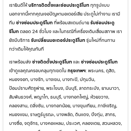
เรายินดีให้
บริการติดตั้งและซ่อมประตูรีโมท
ทุกรูปแบบ
นอกจากนี้หากคุณเจอปัญหามอเตอร์เสีย ประตูไม่ทำงาน เรามี
ทีม
ช่างซ่อมประตูรีโมท
ที่พร้อมสแตนด์บาย
รับซ่อมประตู
รีโมท
ตลอด 24 ชั่วโมง และในกรณีที่เครื่องเดิมเสื่อมสภาพ เรา
ยังมีบริการ
รับเปลี่ยนมอเตอร์ประตูรีโมท
รุ่นใหม่ที่ทนทาน
กว่าเดิมให้คุณทันที
เราพร้อมส่ง
ช่างติดตั้งประตูรีโมท
และ
ช่างซ่อมประตูรีโมท
เข้าดูแลคุณครอบคลุมทุกเขตใน
กรุงเทพฯ
: พระนคร, ดุสิต,
หนองจอก, บางรัก, บางเขน, บางกะปิ, ปทุมวัน,
ป้อมปราบศัตรูพ่าย, พระโขนง, มีนบุรี, ลาดกระบัง, ยานนาวา,
สัมพันธวงศ์, พญาไท, ธนบุรี, บางกอกใหญ่, ห้วยขวาง,
คลองสาน, ตลิ่งชัน, บางกอกน้อย, บางขุนเทียน, ภาษีเจริญ,
หนองแขม, ราษฎร์บูรณะ, บางพลัด, ดินแดง, บึงกุ่ม, สาทร,
บางซื่อ, จตุจักร, บางคอแหลม, ประเว
ศ, คลองเตย, สวนหลวง,