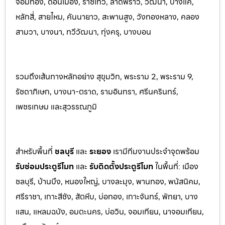
จอมทอง, ดอนเมือง, ราชเทวี, ลาดพร้าว, วัฒนา, บางแค,
หลักสี่, สายไหม, คันนายาว, สะพานสูง, วังทองหลาง, คลอง
สามวา, บางนา, ทวีวัฒนา, ทุ่งครุ, บางบอน
รวมถึงเส้นทางหลักอย่าง สุขุมวิท, พระราม 2, พระราม 9,
รัชดาภิเษก, บางนา-ตราด, รามอินทรา, ศรีนครินทร
์,
เพชรเกษม และสุวรรณภูมิ
สำหรับพื้นที่
ชลบุรี
และ
ระยอ
ง
เรามีทีมงานประจำจุดพร้อม
รับซ่อมประตูรีโมท
และ
รับติดตั้งป
ระตูรีโมท
ในพื้นที่:
เมือง
ชลบุรี, บ้านบึง, หนองใหญ่, บางละมุง, พานท
อง, พนัสนิค
ม,
ศรีราชา, เกาะสีชัง, สัตหีบ, บ่อทอง, เกาะจันทร์, พัทยา, บาง
แสน, แหลมฉบัง, อมตะนคร, บ่อวิน, จอมเทียน, นาจอมเทียน,