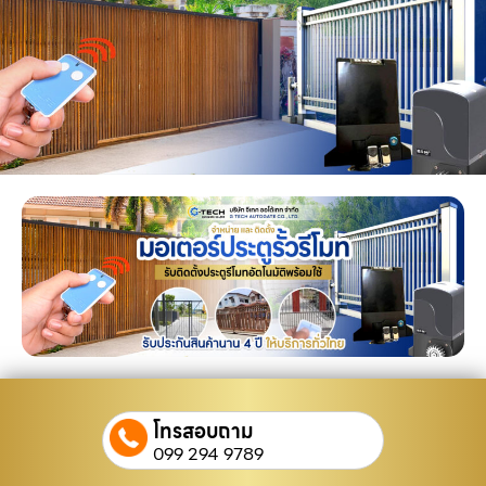
โทรสอบถาม
099 294 9789