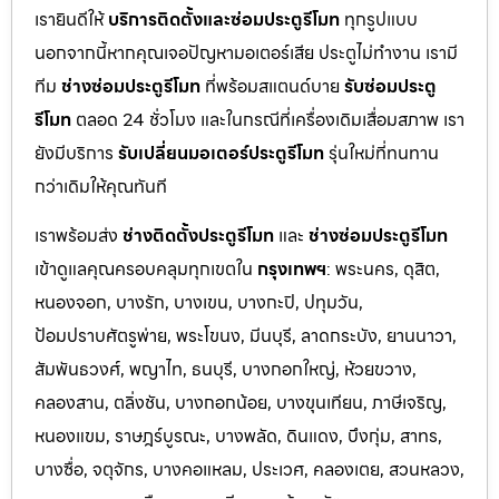
เรายินดีให้
บริการติดตั้งและซ่อมประตูรีโมท
ทุกรูปแบบ
นอกจากนี้หากคุณเจอปัญหามอเตอร์เสีย ประตูไม่ทำงาน เรามี
ทีม
ช่างซ่อมประตูรีโมท
ที่พร้อมสแตนด์บาย
รับซ่อมประตู
รีโมท
ตลอด 24 ชั่วโมง และในกรณีที่เครื่องเดิมเสื่อมสภาพ เรา
ยังมีบริการ
รับเปลี่ยนมอเตอร์ประตูรีโมท
รุ่นใหม่ที่ทนทาน
กว่าเดิมให้คุณทันที
เราพร้อมส่ง
ช่างติดตั้งประตูรีโมท
และ
ช่างซ่อมประตูรีโมท
เข้าดูแลคุณครอบคลุมทุกเขตใน
กรุงเทพฯ
: พระนคร, ดุสิต,
หนองจอก, บางรัก, บางเขน, บางกะปิ, ปทุมวัน,
ป้อมปราบศัตรูพ่าย, พระโขนง, มีนบุรี, ลาดกระบัง, ยานนาวา,
สัมพันธวงศ์, พญาไท, ธนบุรี, บางกอกใหญ่, ห้วยขวาง,
คลองสาน, ตลิ่งชัน, บางกอกน้อย, บางขุนเทียน, ภาษีเจริญ,
หนองแขม, ราษฎร์บูรณะ, บางพลัด, ดินแดง, บึงกุ่ม, สาทร,
บางซื่อ, จตุจักร, บางคอแหลม, ประเว
ศ, คลองเตย, สวนหลวง,