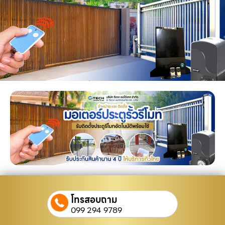
โทรสอบถาม
099 294 9789