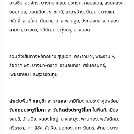
บางซื่อ, จตุจักร, บางคอแหลม, ประเว
ศ, คลองเตย, สวนหลวง,
จอมทอง, ดอนเมือง, ราชเทวี, ลาดพร้าว, วัฒนา, บางแค,
หลักสี่, สายไหม, คันนายาว, สะพานสูง, วังทองหลาง, คลอง
สามวา, บางนา, ทวีวัฒนา, ทุ่งครุ, บางบอน
รวมถึงเส้นทางหลักอย่าง สุขุมวิท, พระราม 2, พระราม 9,
รัชดาภิเษก, บางนา-ตราด, รามอินทรา, ศรีนครินทร
์,
เพชรเกษม และสุวรรณภูมิ
สำหรับพื้นที่
ชลบุรี
และ
ระยอ
ง
เรามีทีมงานประจำจุดพร้อม
รับซ่อมประตูรีโมท
และ
รับติดตั้งป
ระตูรีโมท
ในพื้นที่:
เมือง
ชลบุรี, บ้านบึง, หนองใหญ่, บางละมุง, พานท
อง, พนัสนิค
ม,
ศรีราชา, เกาะสีชัง, สัตหีบ, บ่อทอง, เกาะจันทร์, พัทยา, บาง