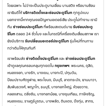
โดยเฉพาะ ไม่ว่าจะเป็นประตูบานเลื่อน บานสวิง หรือบานซ้อน
เรายินดีให้
บริการติดตั้งและซ่อมประตูรีโมท
ทุกรูปแบบ
นอกจากนี้หากคุณเจอปัญหามอเตอร์เสีย ประตูไม่ทำงาน เรามี
ทีม
ช่างซ่อมประตูรีโมท
ที่พร้อมสแตนด์บาย
รับซ่อมประตู
รีโมท
ตลอด 24 ชั่วโมง และในกรณีที่เครื่องเดิมเสื่อมสภาพ เรา
ยังมีบริการ
รับเปลี่ยนมอเตอร์ประตูรีโมท
รุ่นใหม่ที่ทนทาน
กว่าเดิมให้คุณทันที
เราพร้อมส่ง
ช่างติดตั้งประตูรีโมท
และ
ช่างซ่อมประตูรีโมท
เข้าดูแลคุณครอบคลุมทุกเขตใน
กรุงเทพฯ
: พระนคร, ดุสิต,
หนองจอก, บางรัก, บางเขน, บางกะปิ, ปทุมวัน,
ป้อมปราบศัตรูพ่าย, พระโขนง, มีนบุรี, ลาดกระบัง, ยานนาวา,
สัมพันธวงศ์, พญาไท, ธนบุรี, บางกอกใหญ่, ห้วยขวาง,
คลองสาน, ตลิ่งชัน, บางกอกน้อย, บางขุนเทียน, ภาษีเจริญ,
หนองแขม, ราษฎร์บูรณะ, บางพลัด, ดินแดง, บึงกุ่ม, สาทร,