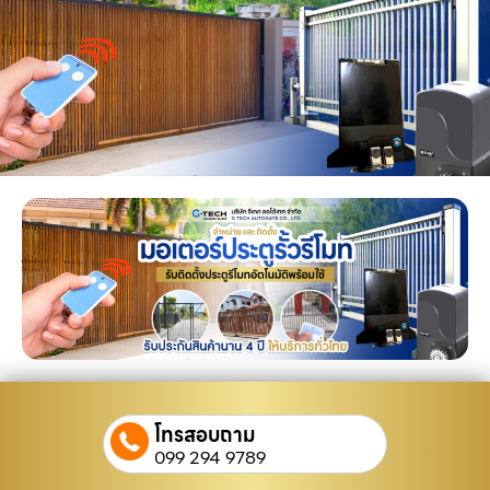
โทรสอบถาม
099 294 9789