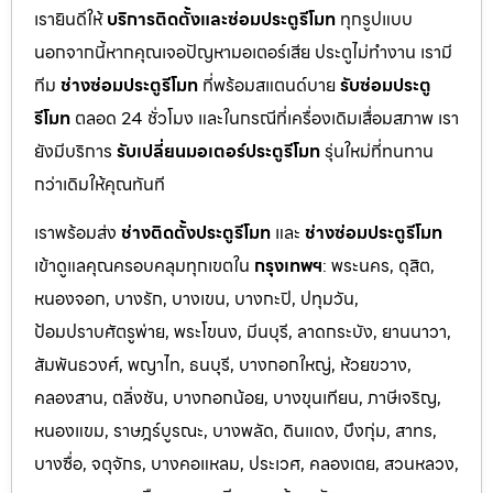
เรายินดีให้
บริการติดตั้งและซ่อมประตูรีโมท
ทุกรูปแบบ
นอกจากนี้หากคุณเจอปัญหามอเตอร์เสีย ประตูไม่ทำงาน เรามี
ทีม
ช่างซ่อมประตูรีโมท
ที่พร้อมสแตนด์บาย
รับซ่อมประตู
รีโมท
ตลอด 24 ชั่วโมง และในกรณีที่เครื่องเดิมเสื่อมสภาพ เรา
ยังมีบริการ
รับเปลี่ยนมอเตอร์ประตูรีโมท
รุ่นใหม่ที่ทนทาน
กว่าเดิมให้คุณทันที
เราพร้อมส่ง
ช่างติดตั้งประตูรีโมท
และ
ช่างซ่อมประตูรีโมท
เข้าดูแลคุณครอบคลุมทุกเขตใน
กรุงเทพฯ
: พระนคร, ดุสิต,
หนองจอก, บางรัก, บางเขน, บางกะปิ, ปทุมวัน,
ป้อมปราบศัตรูพ่าย, พระโขนง, มีนบุรี, ลาดกระบัง, ยานนาวา,
สัมพันธวงศ์, พญาไท, ธนบุรี, บางกอกใหญ่, ห้วยขวาง,
คลองสาน, ตลิ่งชัน, บางกอกน้อย, บางขุนเทียน, ภาษีเจริญ,
หนองแขม, ราษฎร์บูรณะ, บางพลัด, ดินแดง, บึงกุ่ม, สาทร,
บางซื่อ, จตุจักร, บางคอแหลม, ประเว
ศ, คลองเตย, สวนหลวง,