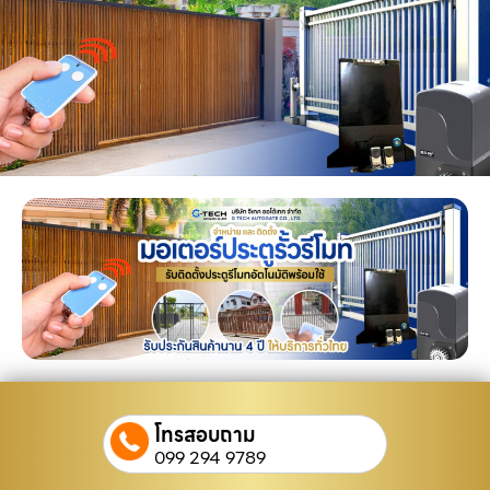
โทรสอบถาม
099 294 9789