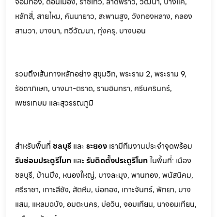
จอมทอง, ดอนเมือง, ราชเทวี, ลาดพร้าว, วัฒนา, บางแค,
หลักสี่, สายไหม, คันนายาว, สะพานสูง, วังทองหลาง, คลอง
สามวา, บางนา, ทวีวัฒนา, ทุ่งครุ, บางบอน
รวมถึงเส้นทางหลักอย่าง สุขุมวิท, พระราม 2, พระราม 9,
รัชดาภิเษก, บางนา-ตราด, รามอินทรา, ศรีนครินทร
์,
เพชรเกษม และสุวรรณภูมิ
สำหรับพื้นที่
ชลบุรี
และ
ระยอ
ง
เรามีทีมงานประจำจุดพร้อม
รับซ่อมประตูรีโมท
และ
รับติดตั้งป
ระตูรีโมท
ในพื้นที่:
เมือง
ชลบุรี, บ้านบึง, หนองใหญ่, บางละมุง, พานท
อง, พนัสนิค
ม,
ศรีราชา, เกาะสีชัง, สัตหีบ, บ่อทอง, เกาะจันทร์, พัทยา, บาง
แสน, แหลมฉบัง, อมตะนคร, บ่อวิน, จอมเทียน, นาจอมเทียน,