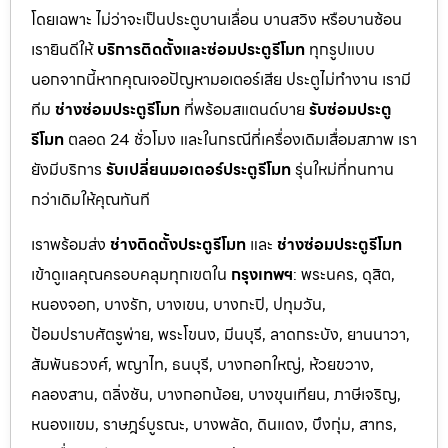
โดยเฉพาะ ไม่ว่าจะเป็นประตูบานเลื่อน บานสวิง หรือบานซ้อน
เรายินดีให้
บริการติดตั้งและซ่อมประตูรีโมท
ทุกรูปแบบ
นอกจากนี้หากคุณเจอปัญหามอเตอร์เสีย ประตูไม่ทำงาน เรามี
ทีม
ช่างซ่อมประตูรีโมท
ที่พร้อมสแตนด์บาย
รับซ่อมประตู
รีโมท
ตลอด 24 ชั่วโมง และในกรณีที่เครื่องเดิมเสื่อมสภาพ เรา
ยังมีบริการ
รับเปลี่ยนมอเตอร์ประตูรีโมท
รุ่นใหม่ที่ทนทาน
กว่าเดิมให้คุณทันที
เราพร้อมส่ง
ช่างติดตั้งประตูรีโมท
และ
ช่างซ่อมประตูรีโมท
เข้าดูแลคุณครอบคลุมทุกเขตใน
กรุงเทพฯ
: พระนคร, ดุสิต,
หนองจอก, บางรัก, บางเขน, บางกะปิ, ปทุมวัน,
ป้อมปราบศัตรูพ่าย, พระโขนง, มีนบุรี, ลาดกระบัง, ยานนาวา,
สัมพันธวงศ์, พญาไท, ธนบุรี, บางกอกใหญ่, ห้วยขวาง,
คลองสาน, ตลิ่งชัน, บางกอกน้อย, บางขุนเทียน, ภาษีเจริญ,
หนองแขม, ราษฎร์บูรณะ, บางพลัด, ดินแดง, บึงกุ่ม, สาทร,