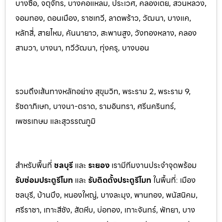
บางซื่อ, จตุจักร, บางคอแหลม, ประเว
ศ, คลองเตย, สวนหลวง,
จอมทอง, ดอนเมือง, ราชเทวี, ลาดพร้าว, วัฒนา, บางแค,
หลักสี่, สายไหม, คันนายาว, สะพานสูง, วังทองหลาง, คลอง
สามวา, บางนา, ทวีวัฒนา, ทุ่งครุ, บางบอน
รวมถึงเส้นทางหลักอย่าง สุขุมวิท, พระราม 2, พระราม 9,
รัชดาภิเษก, บางนา-ตราด, รามอินทรา, ศรีนครินทร
์,
เพชรเกษม และสุวรรณภูมิ
สำหรับพื้นที่
ชลบุรี
และ
ระยอ
ง
เรามีทีมงานประจำจุดพร้อม
รับซ่อมประตูรีโมท
และ
รับติดตั้งป
ระตูรีโมท
ในพื้นที่:
เมือง
ชลบุรี, บ้านบึง, หนองใหญ่, บางละมุง, พานท
อง, พนัสนิค
ม,
ศรีราชา, เกาะสีชัง, สัตหีบ, บ่อทอง, เกาะจันทร์, พัทยา, บาง