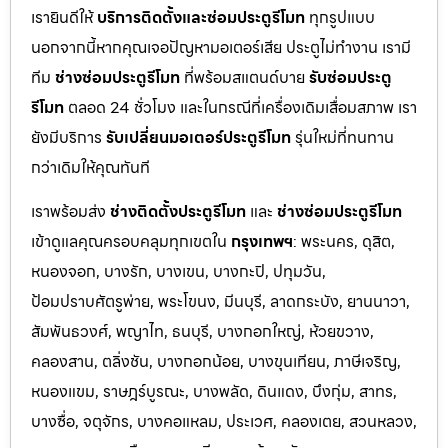
เรายินดีให้
บริการติดตั้งและซ่อมประตูรีโมท
ทุกรูปแบบ
นอกจากนี้หากคุณเจอปัญหามอเตอร์เสีย ประตูไม่ทำงาน เรามี
ทีม
ช่างซ่อมประตูรีโมท
ที่พร้อมสแตนด์บาย
รับซ่อมประตู
รีโมท
ตลอด 24 ชั่วโมง และในกรณีที่เครื่องเดิมเสื่อมสภาพ เรา
ยังมีบริการ
รับเปลี่ยนมอเตอร์ประตูรีโมท
รุ่นใหม่ที่ทนทาน
กว่าเดิมให้คุณทันที
เราพร้อมส่ง
ช่างติดตั้งประตูรีโมท
และ
ช่างซ่อมประตูรีโมท
เข้าดูแลคุณครอบคลุมทุกเขตใน
กรุงเทพฯ
: พระนคร, ดุสิต,
หนองจอก, บางรัก, บางเขน, บางกะปิ, ปทุมวัน,
ป้อมปราบศัตรูพ่าย, พระโขนง, มีนบุรี, ลาดกระบัง, ยานนาวา,
สัมพันธวงศ์, พญาไท, ธนบุรี, บางกอกใหญ่, ห้วยขวาง,
คลองสาน, ตลิ่งชัน, บางกอกน้อย, บางขุนเทียน, ภาษีเจริญ,
หนองแขม, ราษฎร์บูรณะ, บางพลัด, ดินแดง, บึงกุ่ม, สาทร,
บางซื่อ, จตุจักร, บางคอแหลม, ประเว
ศ, คลองเตย, สวนหลวง,