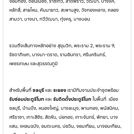
จอมทอง, ดอนเมือง, ราชเทวี, ลาดพร้าว, วัฒนา, บางแค,
หลักสี่, สายไหม, คันนายาว, สะพานสูง, วังทองหลาง, คลอง
สามวา, บางนา, ทวีวัฒนา, ทุ่งครุ, บางบอน
รวมถึงเส้นทางหลักอย่าง สุขุมวิท, พระราม 2, พระราม 9,
รัชดาภิเษก, บางนา-ตราด, รามอินทรา, ศรีนครินทร
์,
เพชรเกษม และสุวรรณภูมิ
สำหรับพื้นที่
ชลบุรี
และ
ระยอ
ง
เรามีทีมงานประจำจุดพร้อม
รับซ่อมประตูรีโมท
และ
รับติดตั้งป
ระตูรีโมท
ในพื้นที่:
เมือง
ชลบุรี, บ้านบึง, หนองใหญ่, บางละมุง, พานท
อง, พนัสนิค
ม,
ศรีราชา, เกาะสีชัง, สัตหีบ, บ่อทอง, เกาะจันทร์, พัทยา, บาง
แสน, แหลมฉบัง, อมตะนคร, บ่อวิน, จอมเทียน, นาจอมเทียน,