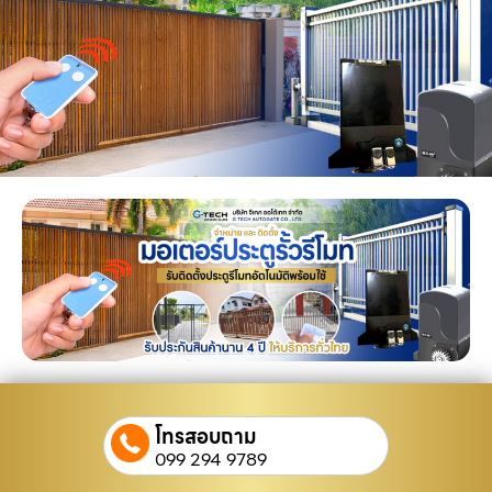
โทรสอบถาม
099 294 9789